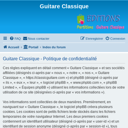
Guitare Classique
FAQ
Nous contacter
S’enregistrer
Connexion
Accueil
Portail
Index du forum
Guitare Classique - Politique de confidentialité
Ces règles expliquent en détail comment « Guitare Classique » et ses sociétés
affiliées (désignés ci-après par « nous », « notre », « nos », « Guitare
Classique », « https://classicguitare.com ») et phpBB (désigné ci-après par
« ils », « eux », « leur », « logiciel phpBB », « www.phpbb.com », « phpBB
Limited », « Équipes phpBB ») utilisent les informations collectées lors de votre
utilisation de ce site (désignées ci-après par « vos informations »).
Vos informations sont collectées de deux manières. Premièrement, en
naviguant sur « Guitare Classique », le logiciel phpBB créera plusieurs
cookies. Les cookies sont de petits fichiers texte stockés dans les fichiers
temporaires de votre navigateur Internet. Les deux premiers cookies
contiennent un identifiant utilisateur (désigné ci-après par « user-id ») et un
identifiant de session anonyme (désigné ci-après par « session-id »), tous