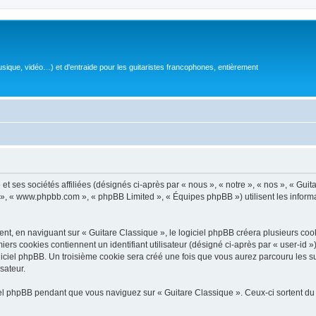
sique, vidéo…) et d'entraide pour les guitaristes francophones, entièrement
 ses sociétés affiliées (désignés ci-après par « nous », « notre », « nos », « Guit
BB », « www.phpbb.com », « phpBB Limited », « Équipes phpBB ») utilisent les informat
, en naviguant sur « Guitare Classique », le logiciel phpBB créera plusieurs cookie
iers cookies contiennent un identifiant utilisateur (désigné ci-après par « user-id 
ciel phpBB. Un troisième cookie sera créé une fois que vous aurez parcouru les suj
sateur.
l phpBB pendant que vous naviguez sur « Guitare Classique ». Ceux-ci sortent du