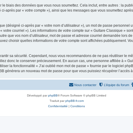
 le biais des données que vous nous soumettez. Cela inclut, entre autres : la publ
gné ci-après par « votre compte »), ainsi que les messages que vous soumettez apr
ue (désigné ci-après par « votre nom d’utilisateur »), un mot de passe personnel ut
 « votre courriel »). Les informations de votre compte sur « Guitare Classique » son
tre que vos nom d’utilisateur, mot de passe et adresse courriel demandée lors de l’
ouvez choisir quelles informations de votre compte sont affichées publiquement. Vo
rantir sa sécurité. Cependant, nous vous recommandons de ne pas réutiliser le mêm
illez donc le conserver précieusement. En aucun cas, une personne affiliée à « Guit
iliser la fonctionnalité « J’ai oublié mon mot de passe » fournie par le logiciel
l phpBB générera un nouveau mot de passe pour que vous puissiez récupérer l’accès à
Nous contacter
L’équipe du forum
Développé par
phpBB
® Forum Software © phpBB Limited
Traduit par
phpBB-fr.com
Confidentialité
|
Conditions