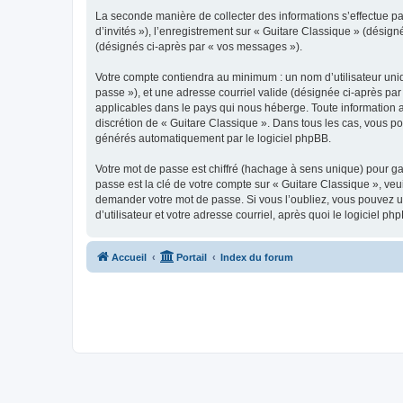
La seconde manière de collecter des informations s’effectue par
d’invités »), l’enregistrement sur « Guitare Classique » (dési
(désignés ci-après par « vos messages »).
Votre compte contiendra au minimum : un nom d’utilisateur uniq
passe »), et une adresse courriel valide (désignée ci-après par
applicables dans le pays qui nous héberge. Toute information au
discrétion de « Guitare Classique ». Dans tous les cas, vous p
générés automatiquement par le logiciel phpBB.
Votre mot de passe est chiffré (hachage à sens unique) pour ga
passe est la clé de votre compte sur « Guitare Classique », veu
demander votre mot de passe. Si vous l’oubliez, vous pouvez ut
d’utilisateur et votre adresse courriel, après quoi le logicie
Accueil
Portail
Index du forum