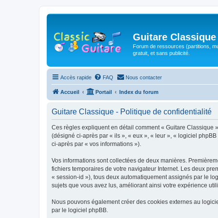
Guitare Classique
Forum de ressources (partitions, mu
gratuit, et sans publicité.
Accès rapide
FAQ
Nous contacter
Accueil
Portail
Index du forum
Guitare Classique - Politique de confidentialité
Ces règles expliquent en détail comment « Guitare Classique » et
(désigné ci-après par « ils », « eux », « leur », « logiciel php
ci-après par « vos informations »).
Vos informations sont collectées de deux manières. Premièrement
fichiers temporaires de votre navigateur Internet. Les deux prem
« session-id »), tous deux automatiquement assignés par le logi
sujets que vous avez lus, améliorant ainsi votre expérience utili
Nous pouvons également créer des cookies externes au logicie
par le logiciel phpBB.