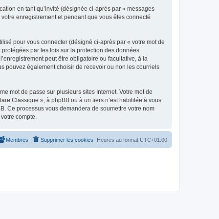
ication en tant qu’invité (désignée ci-après par « messages
ès votre enregistrement et pendant que vous êtes connecté
ilisé pour vous connecter (désigné ci-après par « votre mot de
t protégées par les lois sur la protection des données
enregistrement peut être obligatoire ou facultative, à la
us pouvez également choisir de recevoir ou non les courriels
e mot de passe sur plusieurs sites Internet. Votre mot de
are Classique », à phpBB ou à un tiers n’est habilitée à vous
 phpBB. Ce processus vous demandera de soumettre votre nom
 votre compte.
Membres
Supprimer les cookies
Heures au format
UTC+01:00