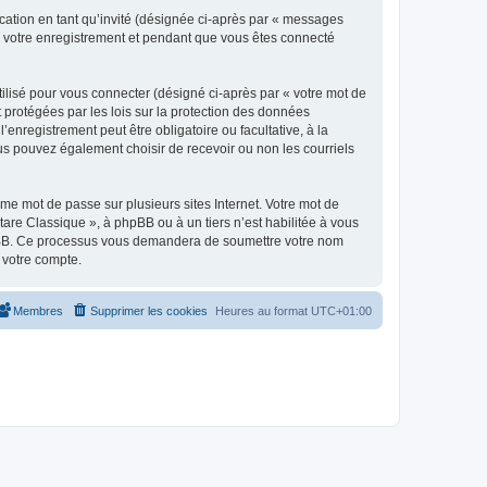
ication en tant qu’invité (désignée ci-après par « messages
ès votre enregistrement et pendant que vous êtes connecté
ilisé pour vous connecter (désigné ci-après par « votre mot de
t protégées par les lois sur la protection des données
enregistrement peut être obligatoire ou facultative, à la
us pouvez également choisir de recevoir ou non les courriels
e mot de passe sur plusieurs sites Internet. Votre mot de
are Classique », à phpBB ou à un tiers n’est habilitée à vous
 phpBB. Ce processus vous demandera de soumettre votre nom
 votre compte.
Membres
Supprimer les cookies
Heures au format
UTC+01:00