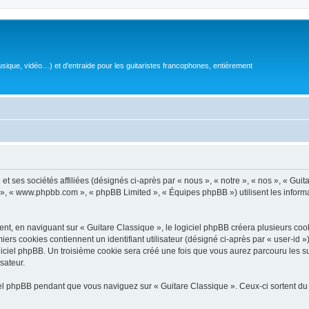
sique, vidéo…) et d'entraide pour les guitaristes francophones, entièrement
 ses sociétés affiliées (désignés ci-après par « nous », « notre », « nos », « Guit
BB », « www.phpbb.com », « phpBB Limited », « Équipes phpBB ») utilisent les informat
, en naviguant sur « Guitare Classique », le logiciel phpBB créera plusieurs cookie
iers cookies contiennent un identifiant utilisateur (désigné ci-après par « user-id 
ciel phpBB. Un troisième cookie sera créé une fois que vous aurez parcouru les suj
sateur.
l phpBB pendant que vous naviguez sur « Guitare Classique ». Ceux-ci sortent du