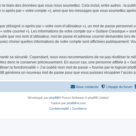
 le biais des données que vous nous soumettez. Cela inclut, entre autres : la publ
gné ci-après par « votre compte »), ainsi que les messages que vous soumettez apr
ue (désigné ci-après par « votre nom d’utilisateur »), un mot de passe personnel ut
 « votre courriel »). Les informations de votre compte sur « Guitare Classique » son
tre que vos nom d’utilisateur, mot de passe et adresse courriel demandée lors de l’
ouvez choisir quelles informations de votre compte sont affichées publiquement. Vo
rantir sa sécurité. Cependant, nous vous recommandons de ne pas réutiliser le mêm
illez donc le conserver précieusement. En aucun cas, une personne affiliée à « Guit
iliser la fonctionnalité « J’ai oublié mon mot de passe » fournie par le logiciel
l phpBB générera un nouveau mot de passe pour que vous puissiez récupérer l’accès à
Nous contacter
L’équipe du forum
Développé par
phpBB
® Forum Software © phpBB Limited
Traduit par
phpBB-fr.com
Confidentialité
|
Conditions