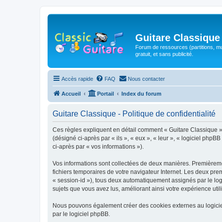
Guitare Classique
Forum de ressources (partitions, mu
gratuit, et sans publicité.
Accès rapide
FAQ
Nous contacter
Accueil
Portail
Index du forum
Guitare Classique - Politique de confidentialité
Ces règles expliquent en détail comment « Guitare Classique » et
(désigné ci-après par « ils », « eux », « leur », « logiciel php
ci-après par « vos informations »).
Vos informations sont collectées de deux manières. Premièrement
fichiers temporaires de votre navigateur Internet. Les deux prem
« session-id »), tous deux automatiquement assignés par le logi
sujets que vous avez lus, améliorant ainsi votre expérience utili
Nous pouvons également créer des cookies externes au logicie
par le logiciel phpBB.