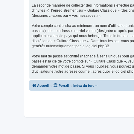
La seconde manière de collecter des informations s’effectue par
d’invités »), l’enregistrement sur « Guitare Classique » (dési
(désignés ci-après par « vos messages »).
Votre compte contiendra au minimum : un nom d’utilisateur uniq
passe »), et une adresse courriel valide (désignée ci-après par
applicables dans le pays qui nous héberge. Toute information au
discrétion de « Guitare Classique ». Dans tous les cas, vous p
générés automatiquement par le logiciel phpBB.
Votre mot de passe est chiffré (hachage à sens unique) pour ga
passe est la clé de votre compte sur « Guitare Classique », veu
demander votre mot de passe. Si vous l’oubliez, vous pouvez ut
d’utilisateur et votre adresse courriel, après quoi le logicie
Accueil
Portail
Index du forum