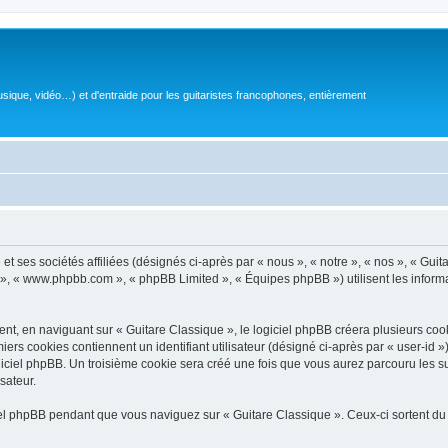
sique, vidéo…) et d'entraide pour les guitaristes francophones, entièrement
 ses sociétés affiliées (désignés ci-après par « nous », « notre », « nos », « Guit
BB », « www.phpbb.com », « phpBB Limited », « Équipes phpBB ») utilisent les informat
, en naviguant sur « Guitare Classique », le logiciel phpBB créera plusieurs cookie
iers cookies contiennent un identifiant utilisateur (désigné ci-après par « user-id 
ciel phpBB. Un troisième cookie sera créé une fois que vous aurez parcouru les suj
sateur.
l phpBB pendant que vous naviguez sur « Guitare Classique ». Ceux-ci sortent du