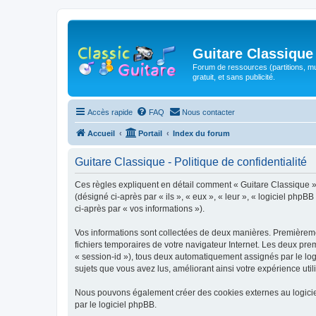
Guitare Classique
Forum de ressources (partitions, mu
gratuit, et sans publicité.
Accès rapide
FAQ
Nous contacter
Accueil
Portail
Index du forum
Guitare Classique - Politique de confidentialité
Ces règles expliquent en détail comment « Guitare Classique » et
(désigné ci-après par « ils », « eux », « leur », « logiciel php
ci-après par « vos informations »).
Vos informations sont collectées de deux manières. Premièrement
fichiers temporaires de votre navigateur Internet. Les deux prem
« session-id »), tous deux automatiquement assignés par le logi
sujets que vous avez lus, améliorant ainsi votre expérience utili
Nous pouvons également créer des cookies externes au logicie
par le logiciel phpBB.