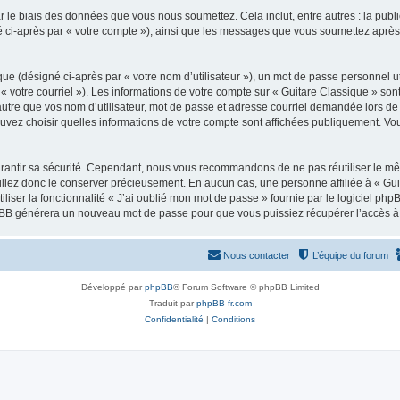
 le biais des données que vous nous soumettez. Cela inclut, entre autres : la publ
gné ci-après par « votre compte »), ainsi que les messages que vous soumettez apr
ue (désigné ci-après par « votre nom d’utilisateur »), un mot de passe personnel ut
 « votre courriel »). Les informations de votre compte sur « Guitare Classique » son
tre que vos nom d’utilisateur, mot de passe et adresse courriel demandée lors de l’
ouvez choisir quelles informations de votre compte sont affichées publiquement. Vo
rantir sa sécurité. Cependant, nous vous recommandons de ne pas réutiliser le mêm
illez donc le conserver précieusement. En aucun cas, une personne affiliée à « Guit
iliser la fonctionnalité « J’ai oublié mon mot de passe » fournie par le logiciel
l phpBB générera un nouveau mot de passe pour que vous puissiez récupérer l’accès à
Nous contacter
L’équipe du forum
Développé par
phpBB
® Forum Software © phpBB Limited
Traduit par
phpBB-fr.com
Confidentialité
|
Conditions