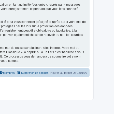
ication en tant qu’invité (désignée ci-après par « messages
ès votre enregistrement et pendant que vous êtes connecté
ilisé pour vous connecter (désigné ci-après par « votre mot de
t protégées par les lois sur la protection des données
enregistrement peut être obligatoire ou facultative, à la
us pouvez également choisir de recevoir ou non les courriels
e mot de passe sur plusieurs sites Internet. Votre mot de
are Classique », à phpBB ou à un tiers n’est habilitée à vous
 phpBB. Ce processus vous demandera de soumettre votre nom
 votre compte.
Membres
Supprimer les cookies
Heures au format
UTC+01:00