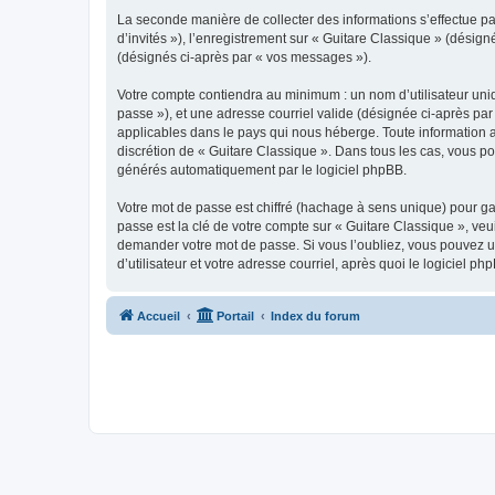
La seconde manière de collecter des informations s’effectue par
d’invités »), l’enregistrement sur « Guitare Classique » (dési
(désignés ci-après par « vos messages »).
Votre compte contiendra au minimum : un nom d’utilisateur uniq
passe »), et une adresse courriel valide (désignée ci-après par
applicables dans le pays qui nous héberge. Toute information au
discrétion de « Guitare Classique ». Dans tous les cas, vous p
générés automatiquement par le logiciel phpBB.
Votre mot de passe est chiffré (hachage à sens unique) pour ga
passe est la clé de votre compte sur « Guitare Classique », veu
demander votre mot de passe. Si vous l’oubliez, vous pouvez ut
d’utilisateur et votre adresse courriel, après quoi le logicie
Accueil
Portail
Index du forum