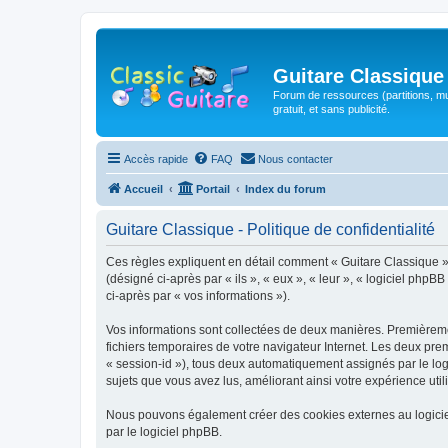
Guitare Classique
Forum de ressources (partitions, mu
gratuit, et sans publicité.
Accès rapide
FAQ
Nous contacter
Accueil
Portail
Index du forum
Guitare Classique - Politique de confidentialité
Ces règles expliquent en détail comment « Guitare Classique » et
(désigné ci-après par « ils », « eux », « leur », « logiciel php
ci-après par « vos informations »).
Vos informations sont collectées de deux manières. Premièrement
fichiers temporaires de votre navigateur Internet. Les deux prem
« session-id »), tous deux automatiquement assignés par le logi
sujets que vous avez lus, améliorant ainsi votre expérience utili
Nous pouvons également créer des cookies externes au logicie
par le logiciel phpBB.