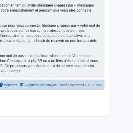
ication en tant qu’invité (désignée ci-après par « messages
ès votre enregistrement et pendant que vous êtes connecté
ilisé pour vous connecter (désigné ci-après par « votre mot de
t protégées par les lois sur la protection des données
enregistrement peut être obligatoire ou facultative, à la
us pouvez également choisir de recevoir ou non les courriels
e mot de passe sur plusieurs sites Internet. Votre mot de
are Classique », à phpBB ou à un tiers n’est habilitée à vous
 phpBB. Ce processus vous demandera de soumettre votre nom
 votre compte.
Membres
Supprimer les cookies
Heures au format
UTC+01:00