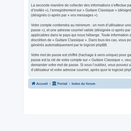
La seconde manière de collecter des informations s’effectue par
d’invités »), l’enregistrement sur « Guitare Classique » (dési
(désignés ci-après par « vos messages »).
Votre compte contiendra au minimum : un nom d’utilisateur uniq
passe »), et une adresse courriel valide (désignée ci-après par
applicables dans le pays qui nous héberge. Toute information au
discrétion de « Guitare Classique ». Dans tous les cas, vous p
générés automatiquement par le logiciel phpBB.
Votre mot de passe est chiffré (hachage à sens unique) pour ga
passe est la clé de votre compte sur « Guitare Classique », veu
demander votre mot de passe. Si vous l’oubliez, vous pouvez ut
d’utilisateur et votre adresse courriel, après quoi le logicie
Accueil
Portail
Index du forum