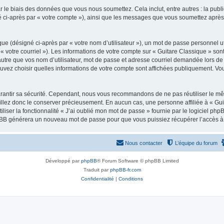
 le biais des données que vous nous soumettez. Cela inclut, entre autres : la publ
gné ci-après par « votre compte »), ainsi que les messages que vous soumettez apr
ue (désigné ci-après par « votre nom d’utilisateur »), un mot de passe personnel ut
 « votre courriel »). Les informations de votre compte sur « Guitare Classique » son
tre que vos nom d’utilisateur, mot de passe et adresse courriel demandée lors de l’
ouvez choisir quelles informations de votre compte sont affichées publiquement. Vo
rantir sa sécurité. Cependant, nous vous recommandons de ne pas réutiliser le mêm
illez donc le conserver précieusement. En aucun cas, une personne affiliée à « Guit
iliser la fonctionnalité « J’ai oublié mon mot de passe » fournie par le logiciel
l phpBB générera un nouveau mot de passe pour que vous puissiez récupérer l’accès à
Nous contacter
L’équipe du forum
Développé par
phpBB
® Forum Software © phpBB Limited
Traduit par
phpBB-fr.com
Confidentialité
|
Conditions