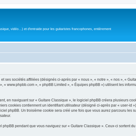
sique, vidéo…) et d'entraide pour les guitaristes francophones, entièrement
 ses sociétés affiliées (désignés ci-après par « nous », « notre », « nos », « Guit
BB », « www.phpbb.com », « phpBB Limited », « Équipes phpBB ») utilisent les informat
, en naviguant sur « Guitare Classique », le logiciel phpBB créera plusieurs cookie
iers cookies contiennent un identifiant utilisateur (désigné ci-après par « user-id 
ciel phpBB. Un troisième cookie sera créé une fois que vous aurez parcouru les suj
sateur.
l phpBB pendant que vous naviguez sur « Guitare Classique ». Ceux-ci sortent du