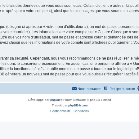
 le biais des données que vous nous soumettez. Cela inclut, entre autres : la publ
gné ci-après par « votre compte »), ainsi que les messages que vous soumettez apr
ue (désigné ci-après par « votre nom d’utilisateur »), un mot de passe personnel ut
 « votre courriel »). Les informations de votre compte sur « Guitare Classique » son
tre que vos nom d’utilisateur, mot de passe et adresse courriel demandée lors de l’
ouvez choisir quelles informations de votre compte sont affichées publiquement. Vo
rantir sa sécurité. Cependant, nous vous recommandons de ne pas réutiliser le mêm
illez donc le conserver précieusement. En aucun cas, une personne affiliée à « Guit
iliser la fonctionnalité « J’ai oublié mon mot de passe » fournie par le logiciel
l phpBB générera un nouveau mot de passe pour que vous puissiez récupérer l’accès à
Nous contacter
L’équipe du forum
Développé par
phpBB
® Forum Software © phpBB Limited
Traduit par
phpBB-fr.com
Confidentialité
|
Conditions