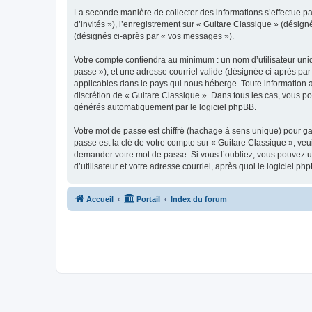
La seconde manière de collecter des informations s’effectue par
d’invités »), l’enregistrement sur « Guitare Classique » (dési
(désignés ci-après par « vos messages »).
Votre compte contiendra au minimum : un nom d’utilisateur uniq
passe »), et une adresse courriel valide (désignée ci-après par
applicables dans le pays qui nous héberge. Toute information au
discrétion de « Guitare Classique ». Dans tous les cas, vous p
générés automatiquement par le logiciel phpBB.
Votre mot de passe est chiffré (hachage à sens unique) pour ga
passe est la clé de votre compte sur « Guitare Classique », veu
demander votre mot de passe. Si vous l’oubliez, vous pouvez ut
d’utilisateur et votre adresse courriel, après quoi le logicie
Accueil
Portail
Index du forum