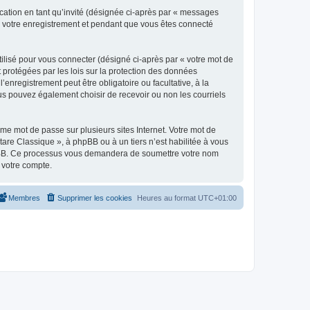
ication en tant qu’invité (désignée ci-après par « messages
ès votre enregistrement et pendant que vous êtes connecté
ilisé pour vous connecter (désigné ci-après par « votre mot de
t protégées par les lois sur la protection des données
enregistrement peut être obligatoire ou facultative, à la
us pouvez également choisir de recevoir ou non les courriels
e mot de passe sur plusieurs sites Internet. Votre mot de
are Classique », à phpBB ou à un tiers n’est habilitée à vous
 phpBB. Ce processus vous demandera de soumettre votre nom
 votre compte.
Membres
Supprimer les cookies
Heures au format
UTC+01:00