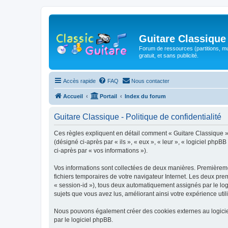
Guitare Classique
Forum de ressources (partitions, mu
gratuit, et sans publicité.
Accès rapide
FAQ
Nous contacter
Accueil
Portail
Index du forum
Guitare Classique - Politique de confidentialité
Ces règles expliquent en détail comment « Guitare Classique » et
(désigné ci-après par « ils », « eux », « leur », « logiciel php
ci-après par « vos informations »).
Vos informations sont collectées de deux manières. Premièrement
fichiers temporaires de votre navigateur Internet. Les deux prem
« session-id »), tous deux automatiquement assignés par le logi
sujets que vous avez lus, améliorant ainsi votre expérience utili
Nous pouvons également créer des cookies externes au logicie
par le logiciel phpBB.