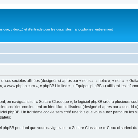
sique, vidéo…) et d'entraide pour les guitaristes francophones, entièrement
 ses sociétés affiliées (désignés ci-après par « nous », « notre », « nos », « Guit
BB », « www.phpbb.com », « phpBB Limited », « Équipes phpBB ») utilisent les informat
, en naviguant sur « Guitare Classique », le logiciel phpBB créera plusieurs cookie
iers cookies contiennent un identifiant utilisateur (désigné ci-après par « user-id 
ciel phpBB. Un troisième cookie sera créé une fois que vous aurez parcouru les suj
sateur.
l phpBB pendant que vous naviguez sur « Guitare Classique ». Ceux-ci sortent du