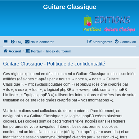
Guitare Classique
FAQ
Nous contacter
S’enregistrer
Connexion
Accueil
Portail
Index du forum
Guitare Classique - Politique de confidentialité
Ces règles expliquent en détail comment « Guitare Classique » et ses sociétés
affiliées (désignés ci-après par « nous », « notre », « nos », « Guitare
Classique », « https://classicguitare.com ») et phpBB (désigné ci-après par
« ils », « eux », « leur », « logiciel phpBB », « www.phpbb.com », « phpBB
Limited », « Équipes phpBB ») utilisent les informations collectées lors de votre
utilisation de ce site (désignées ci-après par « vos informations »).
Vos informations sont collectées de deux manières. Premièrement, en
naviguant sur « Guitare Classique », le logiciel phpBB créera plusieurs
cookies. Les cookies sont de petits fichiers texte stockés dans les fichiers
temporaires de votre navigateur Internet. Les deux premiers cookies
contiennent un identifiant utilisateur (désigné ci-après par « user-id ») et un
identifiant de session anonyme (désigné ci-après par « session-id »), tous