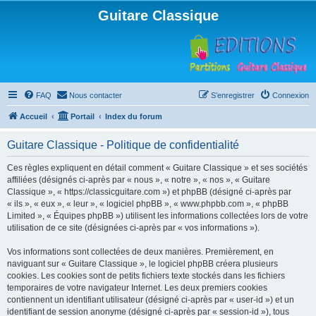
Guitare Classique
FAQ
Nous contacter
S’enregistrer
Connexion
Accueil
Portail
Index du forum
Guitare Classique - Politique de confidentialité
Ces règles expliquent en détail comment « Guitare Classique » et ses sociétés
affiliées (désignés ci-après par « nous », « notre », « nos », « Guitare
Classique », « https://classicguitare.com ») et phpBB (désigné ci-après par
« ils », « eux », « leur », « logiciel phpBB », « www.phpbb.com », « phpBB
Limited », « Équipes phpBB ») utilisent les informations collectées lors de votre
utilisation de ce site (désignées ci-après par « vos informations »).
Vos informations sont collectées de deux manières. Premièrement, en
naviguant sur « Guitare Classique », le logiciel phpBB créera plusieurs
cookies. Les cookies sont de petits fichiers texte stockés dans les fichiers
temporaires de votre navigateur Internet. Les deux premiers cookies
contiennent un identifiant utilisateur (désigné ci-après par « user-id ») et un
identifiant de session anonyme (désigné ci-après par « session-id »), tous