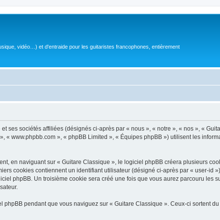
sique, vidéo…) et d'entraide pour les guitaristes francophones, entièrement
 ses sociétés affiliées (désignés ci-après par « nous », « notre », « nos », « Guit
BB », « www.phpbb.com », « phpBB Limited », « Équipes phpBB ») utilisent les informat
, en naviguant sur « Guitare Classique », le logiciel phpBB créera plusieurs cookie
iers cookies contiennent un identifiant utilisateur (désigné ci-après par « user-id 
ciel phpBB. Un troisième cookie sera créé une fois que vous aurez parcouru les suj
sateur.
l phpBB pendant que vous naviguez sur « Guitare Classique ». Ceux-ci sortent du