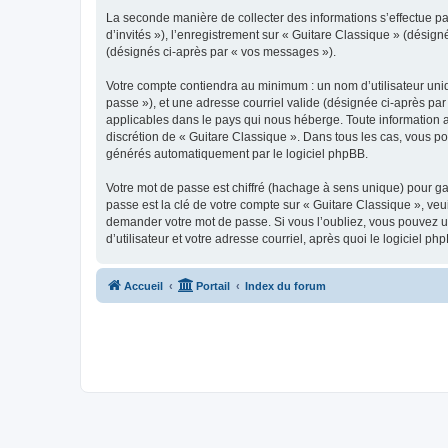
La seconde manière de collecter des informations s’effectue par
d’invités »), l’enregistrement sur « Guitare Classique » (dési
(désignés ci-après par « vos messages »).
Votre compte contiendra au minimum : un nom d’utilisateur uniq
passe »), et une adresse courriel valide (désignée ci-après par
applicables dans le pays qui nous héberge. Toute information au
discrétion de « Guitare Classique ». Dans tous les cas, vous p
générés automatiquement par le logiciel phpBB.
Votre mot de passe est chiffré (hachage à sens unique) pour ga
passe est la clé de votre compte sur « Guitare Classique », veu
demander votre mot de passe. Si vous l’oubliez, vous pouvez ut
d’utilisateur et votre adresse courriel, après quoi le logicie
Accueil
Portail
Index du forum