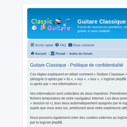
Guitare Classique
Forum de ressources (partitions, mu
gratuit, et sans publicité.
Accès rapide
FAQ
Nous contacter
Accueil
Portail
Index du forum
Guitare Classique - Politique de confidentialité
Ces règles expliquent en détail comment « Guitare Classique » et
(désigné ci-après par « ils », « eux », « leur », « logiciel php
ci-après par « vos informations »).
Vos informations sont collectées de deux manières. Premièrement
fichiers temporaires de votre navigateur Internet. Les deux prem
« session-id »), tous deux automatiquement assignés par le logi
sujets que vous avez lus, améliorant ainsi votre expérience utili
Nous pouvons également créer des cookies externes au logicie
par le logiciel phpBB.