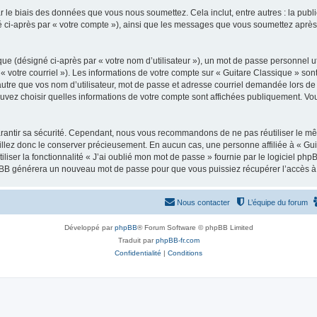
 le biais des données que vous nous soumettez. Cela inclut, entre autres : la publ
gné ci-après par « votre compte »), ainsi que les messages que vous soumettez apr
ue (désigné ci-après par « votre nom d’utilisateur »), un mot de passe personnel ut
 « votre courriel »). Les informations de votre compte sur « Guitare Classique » son
tre que vos nom d’utilisateur, mot de passe et adresse courriel demandée lors de l’
ouvez choisir quelles informations de votre compte sont affichées publiquement. Vo
rantir sa sécurité. Cependant, nous vous recommandons de ne pas réutiliser le mêm
illez donc le conserver précieusement. En aucun cas, une personne affiliée à « Guit
iliser la fonctionnalité « J’ai oublié mon mot de passe » fournie par le logiciel
l phpBB générera un nouveau mot de passe pour que vous puissiez récupérer l’accès à
Nous contacter
L’équipe du forum
Développé par
phpBB
® Forum Software © phpBB Limited
Traduit par
phpBB-fr.com
Confidentialité
|
Conditions