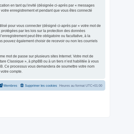
ication en tant qu’invité (désignée ci-après par « messages
ès votre enregistrement et pendant que vous êtes connecté
ilisé pour vous connecter (désigné ci-après par « votre mot de
t protégées par les lois sur la protection des données
enregistrement peut être obligatoire ou facultative, à la
us pouvez également choisir de recevoir ou non les courriels
e mot de passe sur plusieurs sites Internet. Votre mot de
are Classique », à phpBB ou à un tiers n’est habilitée à vous
 phpBB. Ce processus vous demandera de soumettre votre nom
 votre compte.
Membres
Supprimer les cookies
Heures au format
UTC+01:00