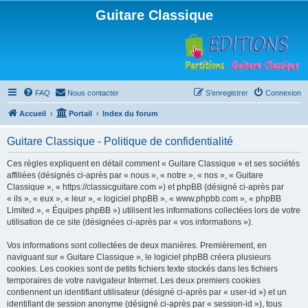
Guitare Classique
FAQ
Nous contacter
S’enregistrer
Connexion
Accueil
Portail
Index du forum
Guitare Classique - Politique de confidentialité
Ces règles expliquent en détail comment « Guitare Classique » et ses sociétés
affiliées (désignés ci-après par « nous », « notre », « nos », « Guitare
Classique », « https://classicguitare.com ») et phpBB (désigné ci-après par
« ils », « eux », « leur », « logiciel phpBB », « www.phpbb.com », « phpBB
Limited », « Équipes phpBB ») utilisent les informations collectées lors de votre
utilisation de ce site (désignées ci-après par « vos informations »).
Vos informations sont collectées de deux manières. Premièrement, en
naviguant sur « Guitare Classique », le logiciel phpBB créera plusieurs
cookies. Les cookies sont de petits fichiers texte stockés dans les fichiers
temporaires de votre navigateur Internet. Les deux premiers cookies
contiennent un identifiant utilisateur (désigné ci-après par « user-id ») et un
identifiant de session anonyme (désigné ci-après par « session-id »), tous