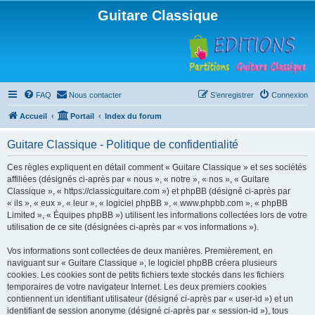
Guitare Classique
FAQ
Nous contacter
S’enregistrer
Connexion
Accueil
Portail
Index du forum
Guitare Classique - Politique de confidentialité
Ces règles expliquent en détail comment « Guitare Classique » et ses sociétés
affiliées (désignés ci-après par « nous », « notre », « nos », « Guitare
Classique », « https://classicguitare.com ») et phpBB (désigné ci-après par
« ils », « eux », « leur », « logiciel phpBB », « www.phpbb.com », « phpBB
Limited », « Équipes phpBB ») utilisent les informations collectées lors de votre
utilisation de ce site (désignées ci-après par « vos informations »).
Vos informations sont collectées de deux manières. Premièrement, en
naviguant sur « Guitare Classique », le logiciel phpBB créera plusieurs
cookies. Les cookies sont de petits fichiers texte stockés dans les fichiers
temporaires de votre navigateur Internet. Les deux premiers cookies
contiennent un identifiant utilisateur (désigné ci-après par « user-id ») et un
identifiant de session anonyme (désigné ci-après par « session-id »), tous