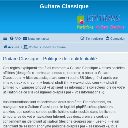
Guitare Classique
FAQ
Nous contacter
S’enregistrer
Connexion
Accueil
Portail
Index du forum
Guitare Classique - Politique de confidentialité
Ces règles expliquent en détail comment « Guitare Classique » et ses sociétés
affiliées (désignés ci-après par « nous », « notre », « nos », « Guitare
Classique », « https://classicguitare.com ») et phpBB (désigné ci-après par
« ils », « eux », « leur », « logiciel phpBB », « www.phpbb.com », « phpBB
Limited », « Équipes phpBB ») utilisent les informations collectées lors de votre
utilisation de ce site (désignées ci-après par « vos informations »).
Vos informations sont collectées de deux manières. Premièrement, en
naviguant sur « Guitare Classique », le logiciel phpBB créera plusieurs
cookies. Les cookies sont de petits fichiers texte stockés dans les fichiers
temporaires de votre navigateur Internet. Les deux premiers cookies
contiennent un identifiant utilisateur (désigné ci-après par « user-id ») et un
identifiant de session anonyme (désigné ci-après par « session-id »), tous