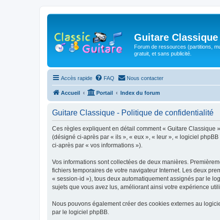
Guitare Classique
Forum de ressources (partitions, mu
gratuit, et sans publicité.
Accès rapide
FAQ
Nous contacter
Accueil
Portail
Index du forum
Guitare Classique - Politique de confidentialité
Ces règles expliquent en détail comment « Guitare Classique » et
(désigné ci-après par « ils », « eux », « leur », « logiciel php
ci-après par « vos informations »).
Vos informations sont collectées de deux manières. Premièrement
fichiers temporaires de votre navigateur Internet. Les deux prem
« session-id »), tous deux automatiquement assignés par le logi
sujets que vous avez lus, améliorant ainsi votre expérience utili
Nous pouvons également créer des cookies externes au logicie
par le logiciel phpBB.