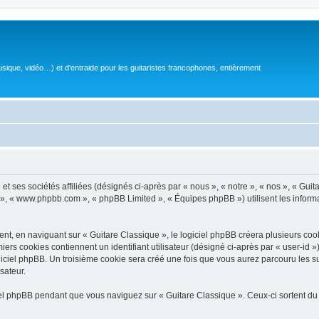
sique, vidéo…) et d'entraide pour les guitaristes francophones, entièrement
 ses sociétés affiliées (désignés ci-après par « nous », « notre », « nos », « Guit
BB », « www.phpbb.com », « phpBB Limited », « Équipes phpBB ») utilisent les informat
, en naviguant sur « Guitare Classique », le logiciel phpBB créera plusieurs cookie
iers cookies contiennent un identifiant utilisateur (désigné ci-après par « user-id 
ciel phpBB. Un troisième cookie sera créé une fois que vous aurez parcouru les suj
sateur.
l phpBB pendant que vous naviguez sur « Guitare Classique ». Ceux-ci sortent du