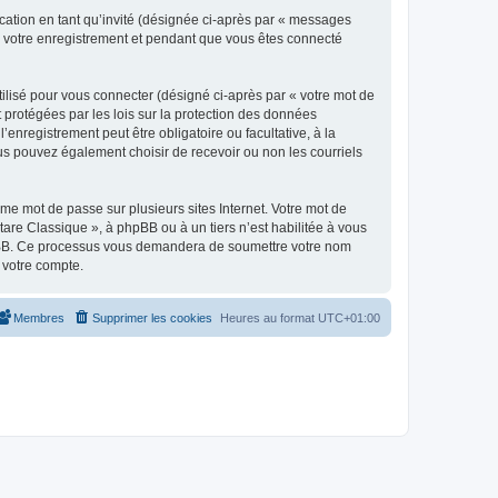
ication en tant qu’invité (désignée ci-après par « messages
ès votre enregistrement et pendant que vous êtes connecté
ilisé pour vous connecter (désigné ci-après par « votre mot de
t protégées par les lois sur la protection des données
enregistrement peut être obligatoire ou facultative, à la
us pouvez également choisir de recevoir ou non les courriels
e mot de passe sur plusieurs sites Internet. Votre mot de
are Classique », à phpBB ou à un tiers n’est habilitée à vous
 phpBB. Ce processus vous demandera de soumettre votre nom
 votre compte.
Membres
Supprimer les cookies
Heures au format
UTC+01:00