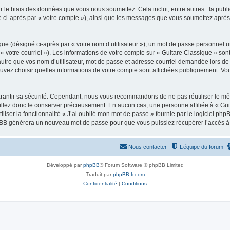
 le biais des données que vous nous soumettez. Cela inclut, entre autres : la publ
gné ci-après par « votre compte »), ainsi que les messages que vous soumettez apr
ue (désigné ci-après par « votre nom d’utilisateur »), un mot de passe personnel ut
 « votre courriel »). Les informations de votre compte sur « Guitare Classique » son
tre que vos nom d’utilisateur, mot de passe et adresse courriel demandée lors de l’
ouvez choisir quelles informations de votre compte sont affichées publiquement. Vo
rantir sa sécurité. Cependant, nous vous recommandons de ne pas réutiliser le mêm
illez donc le conserver précieusement. En aucun cas, une personne affiliée à « Guit
iliser la fonctionnalité « J’ai oublié mon mot de passe » fournie par le logiciel
l phpBB générera un nouveau mot de passe pour que vous puissiez récupérer l’accès à
Nous contacter
L’équipe du forum
Développé par
phpBB
® Forum Software © phpBB Limited
Traduit par
phpBB-fr.com
Confidentialité
|
Conditions