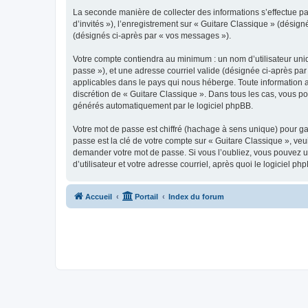
La seconde manière de collecter des informations s’effectue par
d’invités »), l’enregistrement sur « Guitare Classique » (dési
(désignés ci-après par « vos messages »).
Votre compte contiendra au minimum : un nom d’utilisateur uniq
passe »), et une adresse courriel valide (désignée ci-après par
applicables dans le pays qui nous héberge. Toute information au
discrétion de « Guitare Classique ». Dans tous les cas, vous p
générés automatiquement par le logiciel phpBB.
Votre mot de passe est chiffré (hachage à sens unique) pour ga
passe est la clé de votre compte sur « Guitare Classique », veu
demander votre mot de passe. Si vous l’oubliez, vous pouvez ut
d’utilisateur et votre adresse courriel, après quoi le logicie
Accueil
Portail
Index du forum