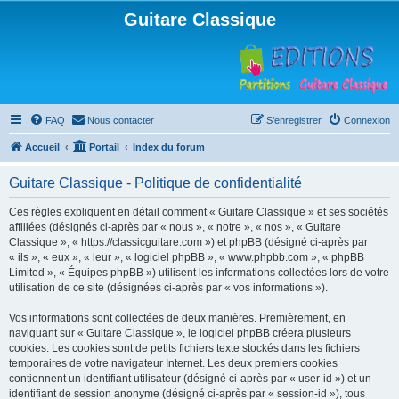
Guitare Classique
FAQ
Nous contacter
S’enregistrer
Connexion
Accueil
Portail
Index du forum
Guitare Classique - Politique de confidentialité
Ces règles expliquent en détail comment « Guitare Classique » et ses sociétés
affiliées (désignés ci-après par « nous », « notre », « nos », « Guitare
Classique », « https://classicguitare.com ») et phpBB (désigné ci-après par
« ils », « eux », « leur », « logiciel phpBB », « www.phpbb.com », « phpBB
Limited », « Équipes phpBB ») utilisent les informations collectées lors de votre
utilisation de ce site (désignées ci-après par « vos informations »).
Vos informations sont collectées de deux manières. Premièrement, en
naviguant sur « Guitare Classique », le logiciel phpBB créera plusieurs
cookies. Les cookies sont de petits fichiers texte stockés dans les fichiers
temporaires de votre navigateur Internet. Les deux premiers cookies
contiennent un identifiant utilisateur (désigné ci-après par « user-id ») et un
identifiant de session anonyme (désigné ci-après par « session-id »), tous