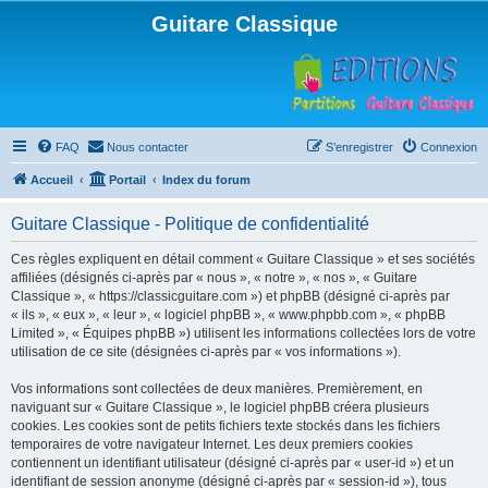
Guitare Classique
FAQ
Nous contacter
S’enregistrer
Connexion
Accueil
Portail
Index du forum
Guitare Classique - Politique de confidentialité
Ces règles expliquent en détail comment « Guitare Classique » et ses sociétés
affiliées (désignés ci-après par « nous », « notre », « nos », « Guitare
Classique », « https://classicguitare.com ») et phpBB (désigné ci-après par
« ils », « eux », « leur », « logiciel phpBB », « www.phpbb.com », « phpBB
Limited », « Équipes phpBB ») utilisent les informations collectées lors de votre
utilisation de ce site (désignées ci-après par « vos informations »).
Vos informations sont collectées de deux manières. Premièrement, en
naviguant sur « Guitare Classique », le logiciel phpBB créera plusieurs
cookies. Les cookies sont de petits fichiers texte stockés dans les fichiers
temporaires de votre navigateur Internet. Les deux premiers cookies
contiennent un identifiant utilisateur (désigné ci-après par « user-id ») et un
identifiant de session anonyme (désigné ci-après par « session-id »), tous