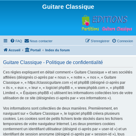
Guitare Classique
FAQ
Nous contacter
S’enregistrer
Connexion
Accueil
Portail
Index du forum
Guitare Classique - Politique de confidentialité
Ces règles expliquent en détail comment « Guitare Classique » et ses sociétés
affiliées (désignés ci-après par « nous », « notre », « nos », « Guitare
Classique », « https://classicguitare.com ») et phpBB (désigné ci-après par
« ils », « eux », « leur », « logiciel phpBB », « www.phpbb.com », « phpBB
Limited », « Équipes phpBB ») utilisent les informations collectées lors de votre
utilisation de ce site (désignées ci-après par « vos informations »).
Vos informations sont collectées de deux manières. Premièrement, en
naviguant sur « Guitare Classique », le logiciel phpBB créera plusieurs
cookies. Les cookies sont de petits fichiers texte stockés dans les fichiers
temporaires de votre navigateur Internet. Les deux premiers cookies
contiennent un identifiant utilisateur (désigné ci-après par « user-id ») et un
identifiant de session anonyme (désigné ci-après par « session-id »), tous