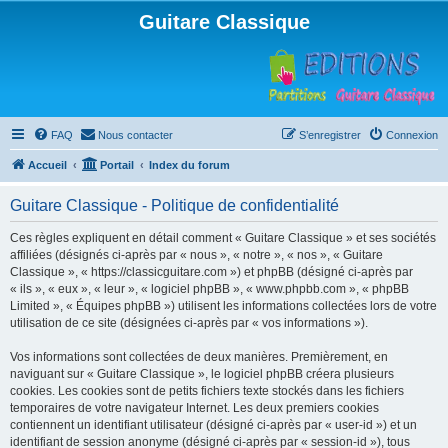
Guitare Classique
FAQ
Nous contacter
S’enregistrer
Connexion
Accueil
Portail
Index du forum
Guitare Classique - Politique de confidentialité
Ces règles expliquent en détail comment « Guitare Classique » et ses sociétés
affiliées (désignés ci-après par « nous », « notre », « nos », « Guitare
Classique », « https://classicguitare.com ») et phpBB (désigné ci-après par
« ils », « eux », « leur », « logiciel phpBB », « www.phpbb.com », « phpBB
Limited », « Équipes phpBB ») utilisent les informations collectées lors de votre
utilisation de ce site (désignées ci-après par « vos informations »).
Vos informations sont collectées de deux manières. Premièrement, en
naviguant sur « Guitare Classique », le logiciel phpBB créera plusieurs
cookies. Les cookies sont de petits fichiers texte stockés dans les fichiers
temporaires de votre navigateur Internet. Les deux premiers cookies
contiennent un identifiant utilisateur (désigné ci-après par « user-id ») et un
identifiant de session anonyme (désigné ci-après par « session-id »), tous