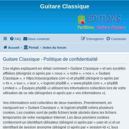
Guitare Classique
FAQ
Nous contacter
S’enregistrer
Connexion
Accueil
Portail
Index du forum
Guitare Classique - Politique de confidentialité
Ces règles expliquent en détail comment « Guitare Classique » et ses sociétés
affiliées (désignés ci-après par « nous », « notre », « nos », « Guitare
Classique », « https://classicguitare.com ») et phpBB (désigné ci-après par
« ils », « eux », « leur », « logiciel phpBB », « www.phpbb.com », « phpBB
Limited », « Équipes phpBB ») utilisent les informations collectées lors de votre
utilisation de ce site (désignées ci-après par « vos informations »).
Vos informations sont collectées de deux manières. Premièrement, en
naviguant sur « Guitare Classique », le logiciel phpBB créera plusieurs
cookies. Les cookies sont de petits fichiers texte stockés dans les fichiers
temporaires de votre navigateur Internet. Les deux premiers cookies
contiennent un identifiant utilisateur (désigné ci-après par « user-id ») et un
identifiant de session anonyme (désigné ci-après par « session-id »), tous