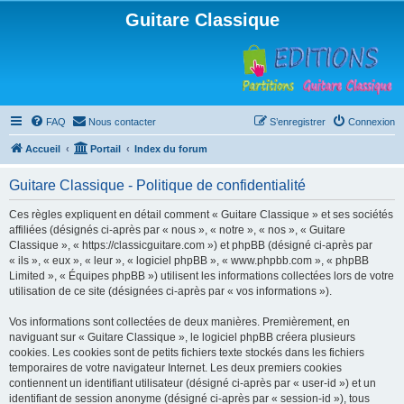
Guitare Classique
FAQ
Nous contacter
S’enregistrer
Connexion
Accueil
Portail
Index du forum
Guitare Classique - Politique de confidentialité
Ces règles expliquent en détail comment « Guitare Classique » et ses sociétés
affiliées (désignés ci-après par « nous », « notre », « nos », « Guitare
Classique », « https://classicguitare.com ») et phpBB (désigné ci-après par
« ils », « eux », « leur », « logiciel phpBB », « www.phpbb.com », « phpBB
Limited », « Équipes phpBB ») utilisent les informations collectées lors de votre
utilisation de ce site (désignées ci-après par « vos informations »).
Vos informations sont collectées de deux manières. Premièrement, en
naviguant sur « Guitare Classique », le logiciel phpBB créera plusieurs
cookies. Les cookies sont de petits fichiers texte stockés dans les fichiers
temporaires de votre navigateur Internet. Les deux premiers cookies
contiennent un identifiant utilisateur (désigné ci-après par « user-id ») et un
identifiant de session anonyme (désigné ci-après par « session-id »), tous