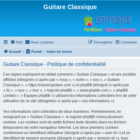
Guitare Classique
FAQ
Nous contacter
S’enregistrer
Connexion
Accueil
Portail
Index du forum
Guitare Classique - Politique de confidentialité
Ces règles expliquent en détail comment « Guitare Classique » et ses sociétés
affiliées (désignés ci-après par « nous », « notre », « nos », « Guitare
Classique », « https://classicguitare.com ») et phpBB (désigné ci-après par
« ils », « eux », « leur », « logiciel phpBB », « www.phpbb.com », « phpBB
Limited », « Équipes phpBB ») utilisent les informations collectées lors de votre
utilisation de ce site (désignées ci-après par « vos informations »).
Vos informations sont collectées de deux manières. Premièrement, en
naviguant sur « Guitare Classique », le logiciel phpBB créera plusieurs
cookies. Les cookies sont de petits fichiers texte stockés dans les fichiers
temporaires de votre navigateur Internet. Les deux premiers cookies
contiennent un identifiant utilisateur (désigné ci-après par « user-id ») et un
identifiant de session anonyme (désigné ci-après par « session-id »), tous