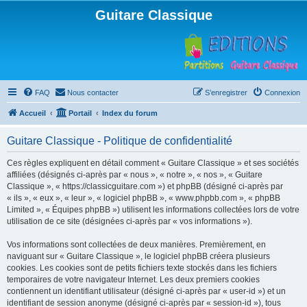
Guitare Classique
FAQ
Nous contacter
S’enregistrer
Connexion
Accueil
Portail
Index du forum
Guitare Classique - Politique de confidentialité
Ces règles expliquent en détail comment « Guitare Classique » et ses sociétés
affiliées (désignés ci-après par « nous », « notre », « nos », « Guitare
Classique », « https://classicguitare.com ») et phpBB (désigné ci-après par
« ils », « eux », « leur », « logiciel phpBB », « www.phpbb.com », « phpBB
Limited », « Équipes phpBB ») utilisent les informations collectées lors de votre
utilisation de ce site (désignées ci-après par « vos informations »).
Vos informations sont collectées de deux manières. Premièrement, en
naviguant sur « Guitare Classique », le logiciel phpBB créera plusieurs
cookies. Les cookies sont de petits fichiers texte stockés dans les fichiers
temporaires de votre navigateur Internet. Les deux premiers cookies
contiennent un identifiant utilisateur (désigné ci-après par « user-id ») et un
identifiant de session anonyme (désigné ci-après par « session-id »), tous