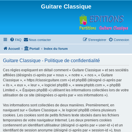
Guitare Classique
FAQ
Nous contacter
S’enregistrer
Connexion
Accueil
Portail
Index du forum
Guitare Classique - Politique de confidentialité
Ces règles expliquent en détail comment « Guitare Classique » et ses sociétés
affiliées (désignés ci-après par « nous », « notre », « nos », « Guitare
Classique », « https://classicguitare.com ») et phpBB (désigné ci-après par
« ils », « eux », « leur », « logiciel phpBB », « www.phpbb.com », « phpBB
Limited », « Équipes phpBB ») utilisent les informations collectées lors de votre
utilisation de ce site (désignées ci-après par « vos informations »).
Vos informations sont collectées de deux manières. Premièrement, en
naviguant sur « Guitare Classique », le logiciel phpBB créera plusieurs
cookies. Les cookies sont de petits fichiers texte stockés dans les fichiers
temporaires de votre navigateur Internet. Les deux premiers cookies
contiennent un identifiant utilisateur (désigné ci-après par « user-id ») et un
identifiant de session anonyme (désigné ci-après par « session-id »), tous