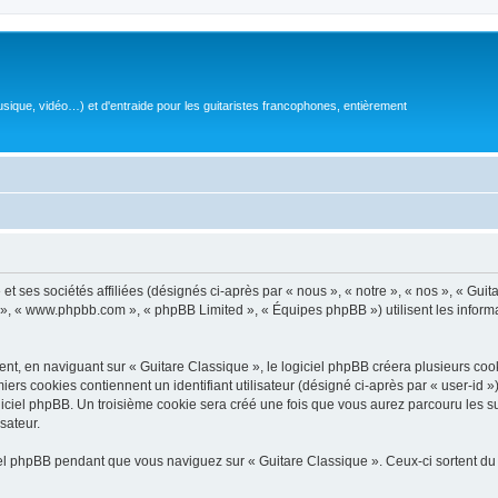
sique, vidéo…) et d'entraide pour les guitaristes francophones, entièrement
 ses sociétés affiliées (désignés ci-après par « nous », « notre », « nos », « Guit
BB », « www.phpbb.com », « phpBB Limited », « Équipes phpBB ») utilisent les informat
, en naviguant sur « Guitare Classique », le logiciel phpBB créera plusieurs cookie
iers cookies contiennent un identifiant utilisateur (désigné ci-après par « user-id 
ciel phpBB. Un troisième cookie sera créé une fois que vous aurez parcouru les suj
sateur.
l phpBB pendant que vous naviguez sur « Guitare Classique ». Ceux-ci sortent du