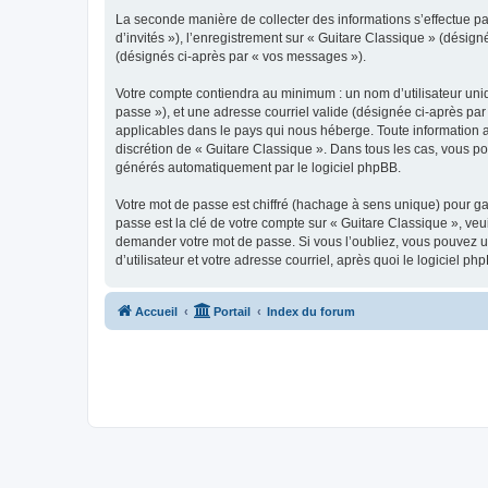
La seconde manière de collecter des informations s’effectue par
d’invités »), l’enregistrement sur « Guitare Classique » (dési
(désignés ci-après par « vos messages »).
Votre compte contiendra au minimum : un nom d’utilisateur uniq
passe »), et une adresse courriel valide (désignée ci-après par
applicables dans le pays qui nous héberge. Toute information au
discrétion de « Guitare Classique ». Dans tous les cas, vous p
générés automatiquement par le logiciel phpBB.
Votre mot de passe est chiffré (hachage à sens unique) pour ga
passe est la clé de votre compte sur « Guitare Classique », veu
demander votre mot de passe. Si vous l’oubliez, vous pouvez ut
d’utilisateur et votre adresse courriel, après quoi le logicie
Accueil
Portail
Index du forum