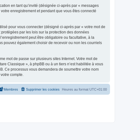
ication en tant qu’invité (désignée ci-après par « messages
ès votre enregistrement et pendant que vous êtes connecté
ilisé pour vous connecter (désigné ci-après par « votre mot de
t protégées par les lois sur la protection des données
enregistrement peut être obligatoire ou facultative, à la
us pouvez également choisir de recevoir ou non les courriels
e mot de passe sur plusieurs sites Internet. Votre mot de
are Classique », à phpBB ou à un tiers n’est habilitée à vous
 phpBB. Ce processus vous demandera de soumettre votre nom
 votre compte.
Membres
Supprimer les cookies
Heures au format
UTC+01:00