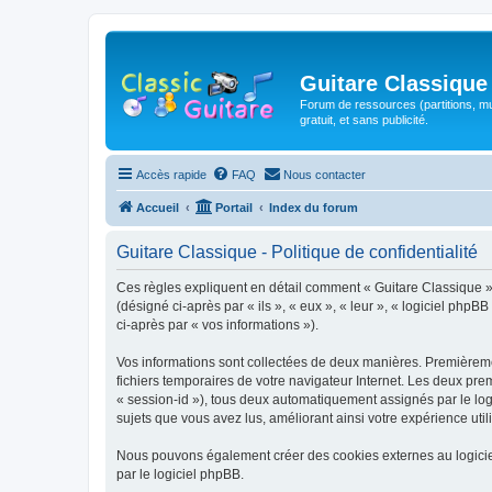
Guitare Classique
Forum de ressources (partitions, mu
gratuit, et sans publicité.
Accès rapide
FAQ
Nous contacter
Accueil
Portail
Index du forum
Guitare Classique - Politique de confidentialité
Ces règles expliquent en détail comment « Guitare Classique » et
(désigné ci-après par « ils », « eux », « leur », « logiciel php
ci-après par « vos informations »).
Vos informations sont collectées de deux manières. Premièrement
fichiers temporaires de votre navigateur Internet. Les deux prem
« session-id »), tous deux automatiquement assignés par le logi
sujets que vous avez lus, améliorant ainsi votre expérience utili
Nous pouvons également créer des cookies externes au logicie
par le logiciel phpBB.