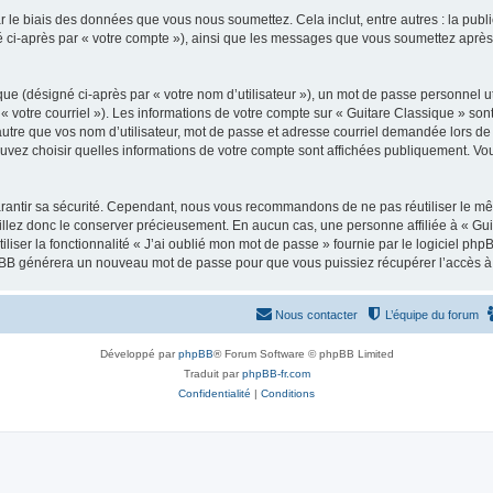
 le biais des données que vous nous soumettez. Cela inclut, entre autres : la publ
gné ci-après par « votre compte »), ainsi que les messages que vous soumettez apr
ue (désigné ci-après par « votre nom d’utilisateur »), un mot de passe personnel ut
 « votre courriel »). Les informations de votre compte sur « Guitare Classique » son
tre que vos nom d’utilisateur, mot de passe et adresse courriel demandée lors de l’
ouvez choisir quelles informations de votre compte sont affichées publiquement. Vo
rantir sa sécurité. Cependant, nous vous recommandons de ne pas réutiliser le mêm
illez donc le conserver précieusement. En aucun cas, une personne affiliée à « Guit
iliser la fonctionnalité « J’ai oublié mon mot de passe » fournie par le logiciel
l phpBB générera un nouveau mot de passe pour que vous puissiez récupérer l’accès à
Nous contacter
L’équipe du forum
Développé par
phpBB
® Forum Software © phpBB Limited
Traduit par
phpBB-fr.com
Confidentialité
|
Conditions