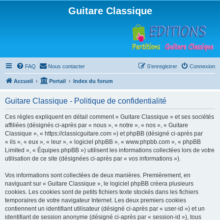
Guitare Classique
FAQ
Nous contacter
S’enregistrer
Connexion
Accueil
Portail
Index du forum
Guitare Classique - Politique de confidentialité
Ces règles expliquent en détail comment « Guitare Classique » et ses sociétés
affiliées (désignés ci-après par « nous », « notre », « nos », « Guitare
Classique », « https://classicguitare.com ») et phpBB (désigné ci-après par
« ils », « eux », « leur », « logiciel phpBB », « www.phpbb.com », « phpBB
Limited », « Équipes phpBB ») utilisent les informations collectées lors de votre
utilisation de ce site (désignées ci-après par « vos informations »).
Vos informations sont collectées de deux manières. Premièrement, en
naviguant sur « Guitare Classique », le logiciel phpBB créera plusieurs
cookies. Les cookies sont de petits fichiers texte stockés dans les fichiers
temporaires de votre navigateur Internet. Les deux premiers cookies
contiennent un identifiant utilisateur (désigné ci-après par « user-id ») et un
identifiant de session anonyme (désigné ci-après par « session-id »), tous