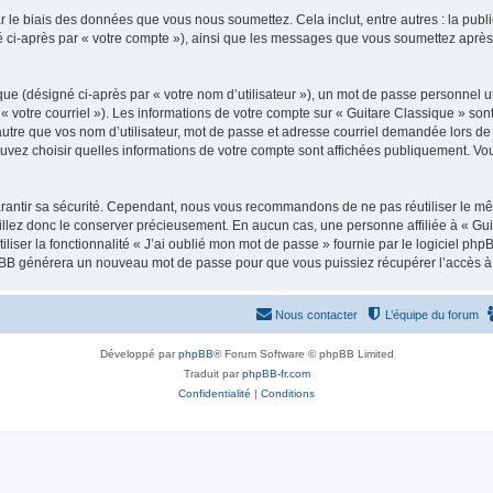
 le biais des données que vous nous soumettez. Cela inclut, entre autres : la publ
gné ci-après par « votre compte »), ainsi que les messages que vous soumettez apr
ue (désigné ci-après par « votre nom d’utilisateur »), un mot de passe personnel ut
 « votre courriel »). Les informations de votre compte sur « Guitare Classique » son
tre que vos nom d’utilisateur, mot de passe et adresse courriel demandée lors de l’
ouvez choisir quelles informations de votre compte sont affichées publiquement. Vo
rantir sa sécurité. Cependant, nous vous recommandons de ne pas réutiliser le mêm
illez donc le conserver précieusement. En aucun cas, une personne affiliée à « Guit
iliser la fonctionnalité « J’ai oublié mon mot de passe » fournie par le logiciel
l phpBB générera un nouveau mot de passe pour que vous puissiez récupérer l’accès à
Nous contacter
L’équipe du forum
Développé par
phpBB
® Forum Software © phpBB Limited
Traduit par
phpBB-fr.com
Confidentialité
|
Conditions