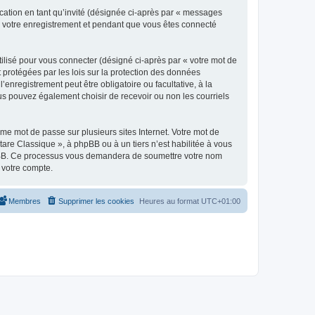
ication en tant qu’invité (désignée ci-après par « messages
ès votre enregistrement et pendant que vous êtes connecté
ilisé pour vous connecter (désigné ci-après par « votre mot de
t protégées par les lois sur la protection des données
enregistrement peut être obligatoire ou facultative, à la
us pouvez également choisir de recevoir ou non les courriels
e mot de passe sur plusieurs sites Internet. Votre mot de
are Classique », à phpBB ou à un tiers n’est habilitée à vous
 phpBB. Ce processus vous demandera de soumettre votre nom
 votre compte.
Membres
Supprimer les cookies
Heures au format
UTC+01:00