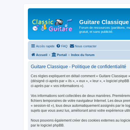
Guitare Classique
Forum de ressources (partitions, mu
gratuit, et sans publicité.
Accès rapide
FAQ
Nous contacter
Accueil
Portail
Index du forum
Guitare Classique - Politique de confidentialité
Ces règles expliquent en détail comment « Guitare Classique » et
(désigné ci-après par « ils », « eux », « leur », « logiciel php
ci-après par « vos informations »).
Vos informations sont collectées de deux manières. Premièrement
fichiers temporaires de votre navigateur Internet. Les deux prem
« session-id »), tous deux automatiquement assignés par le logi
sujets que vous avez lus, améliorant ainsi votre expérience utili
Nous pouvons également créer des cookies externes au logicie
par le logiciel phpBB.