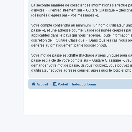
La seconde manière de collecter des informations s’effectue par
d’invités »), l’enregistrement sur « Guitare Classique » (dési
(désignés ci-après par « vos messages »).
Votre compte contiendra au minimum : un nom d’utilisateur uniq
passe »), et une adresse courriel valide (désignée ci-après par
applicables dans le pays qui nous héberge. Toute information au
discrétion de « Guitare Classique ». Dans tous les cas, vous p
générés automatiquement par le logiciel phpBB.
Votre mot de passe est chiffré (hachage à sens unique) pour ga
passe est la clé de votre compte sur « Guitare Classique », veu
demander votre mot de passe. Si vous l’oubliez, vous pouvez ut
d’utilisateur et votre adresse courriel, après quoi le logicie
Accueil
Portail
Index du forum