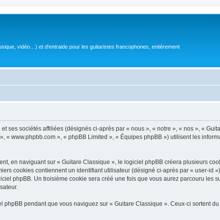
sique, vidéo…) et d'entraide pour les guitaristes francophones, entièrement
 ses sociétés affiliées (désignés ci-après par « nous », « notre », « nos », « Guit
BB », « www.phpbb.com », « phpBB Limited », « Équipes phpBB ») utilisent les informat
, en naviguant sur « Guitare Classique », le logiciel phpBB créera plusieurs cookie
iers cookies contiennent un identifiant utilisateur (désigné ci-après par « user-id 
ciel phpBB. Un troisième cookie sera créé une fois que vous aurez parcouru les suj
sateur.
l phpBB pendant que vous naviguez sur « Guitare Classique ». Ceux-ci sortent du