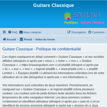
Guitare Classique
FAQ
Nous contacter
S’enregistrer
Connexion
Accueil
Portail
Index du forum
Guitare Classique - Politique de confidentialité
Ces règles expliquent en détail comment « Guitare Classique » et ses sociétés
affiliées (désignés ci-après par « nous », « notre », « nos », « Guitare
Classique », « https://classicguitare.com ») et phpBB (désigné ci-après par
« ils », « eux », « leur », « logiciel phpBB », « www.phpbb.com », « phpBB
Limited », « Équipes phpBB ») utilisent les informations collectées lors de votre
utilisation de ce site (désignées ci-après par « vos informations »).
Vos informations sont collectées de deux manières. Premièrement, en
naviguant sur « Guitare Classique », le logiciel phpBB créera plusieurs
cookies. Les cookies sont de petits fichiers texte stockés dans les fichiers
temporaires de votre navigateur Internet. Les deux premiers cookies
contiennent un identifiant utilisateur (désigné ci-après par « user-id ») et un
identifiant de session anonyme (désigné ci-après par « session-id »), tous