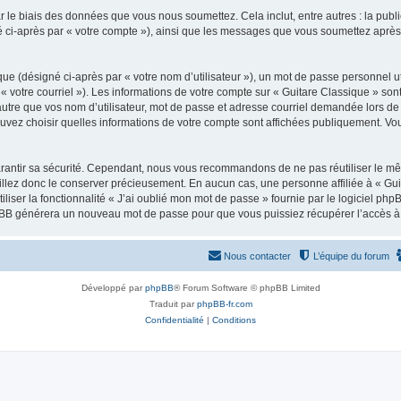
 le biais des données que vous nous soumettez. Cela inclut, entre autres : la publ
gné ci-après par « votre compte »), ainsi que les messages que vous soumettez apr
ue (désigné ci-après par « votre nom d’utilisateur »), un mot de passe personnel ut
 « votre courriel »). Les informations de votre compte sur « Guitare Classique » son
tre que vos nom d’utilisateur, mot de passe et adresse courriel demandée lors de l’
ouvez choisir quelles informations de votre compte sont affichées publiquement. Vo
rantir sa sécurité. Cependant, nous vous recommandons de ne pas réutiliser le mêm
illez donc le conserver précieusement. En aucun cas, une personne affiliée à « Guit
iliser la fonctionnalité « J’ai oublié mon mot de passe » fournie par le logiciel
l phpBB générera un nouveau mot de passe pour que vous puissiez récupérer l’accès à
Nous contacter
L’équipe du forum
Développé par
phpBB
® Forum Software © phpBB Limited
Traduit par
phpBB-fr.com
Confidentialité
|
Conditions