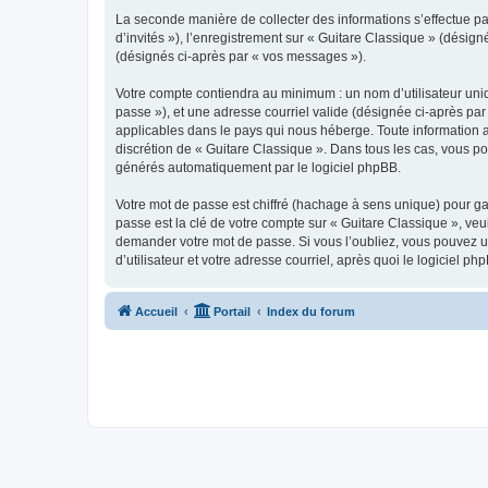
La seconde manière de collecter des informations s’effectue par
d’invités »), l’enregistrement sur « Guitare Classique » (dési
(désignés ci-après par « vos messages »).
Votre compte contiendra au minimum : un nom d’utilisateur uniq
passe »), et une adresse courriel valide (désignée ci-après par
applicables dans le pays qui nous héberge. Toute information au
discrétion de « Guitare Classique ». Dans tous les cas, vous p
générés automatiquement par le logiciel phpBB.
Votre mot de passe est chiffré (hachage à sens unique) pour ga
passe est la clé de votre compte sur « Guitare Classique », veu
demander votre mot de passe. Si vous l’oubliez, vous pouvez ut
d’utilisateur et votre adresse courriel, après quoi le logicie
Accueil
Portail
Index du forum