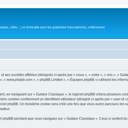
sique, vidéo…) et d'entraide pour les guitaristes francophones, entièrement
 ses sociétés affiliées (désignés ci-après par « nous », « notre », « nos », « Guit
BB », « www.phpbb.com », « phpBB Limited », « Équipes phpBB ») utilisent les informat
, en naviguant sur « Guitare Classique », le logiciel phpBB créera plusieurs cookie
iers cookies contiennent un identifiant utilisateur (désigné ci-après par « user-id 
ciel phpBB. Un troisième cookie sera créé une fois que vous aurez parcouru les suj
sateur.
l phpBB pendant que vous naviguez sur « Guitare Classique ». Ceux-ci sortent du