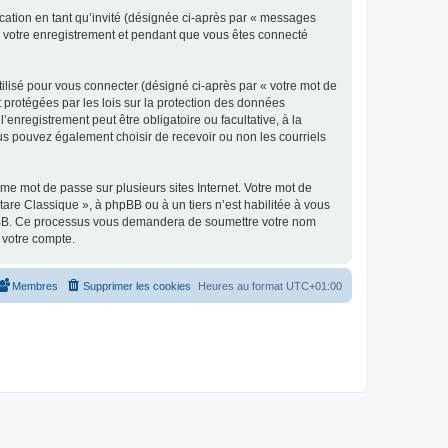
ication en tant qu’invité (désignée ci-après par « messages
ès votre enregistrement et pendant que vous êtes connecté
ilisé pour vous connecter (désigné ci-après par « votre mot de
t protégées par les lois sur la protection des données
enregistrement peut être obligatoire ou facultative, à la
us pouvez également choisir de recevoir ou non les courriels
e mot de passe sur plusieurs sites Internet. Votre mot de
are Classique », à phpBB ou à un tiers n’est habilitée à vous
 phpBB. Ce processus vous demandera de soumettre votre nom
 votre compte.
Membres
Supprimer les cookies
Heures au format
UTC+01:00