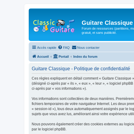
Guitare Classique
Forum de ressources (partitions, mu
gratuit, et sans publicité.
Accès rapide
FAQ
Nous contacter
Accueil
Portail
Index du forum
Guitare Classique - Politique de confidentialité
Ces règles expliquent en détail comment « Guitare Classique » et
(désigné ci-après par « ils », « eux », « leur », « logiciel php
ci-après par « vos informations »).
Vos informations sont collectées de deux manières. Premièrement
fichiers temporaires de votre navigateur Internet. Les deux prem
« session-id »), tous deux automatiquement assignés par le logi
sujets que vous avez lus, améliorant ainsi votre expérience utili
Nous pouvons également créer des cookies externes au logicie
par le logiciel phpBB.