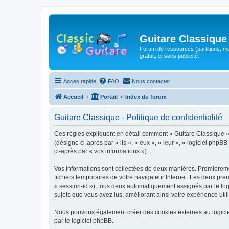
Guitare Classique
Forum de ressources (partitions, mu
gratuit, et sans publicité.
Accès rapide
FAQ
Nous contacter
Accueil
Portail
Index du forum
Guitare Classique - Politique de confidentialité
Ces règles expliquent en détail comment « Guitare Classique » et
(désigné ci-après par « ils », « eux », « leur », « logiciel php
ci-après par « vos informations »).
Vos informations sont collectées de deux manières. Premièrement
fichiers temporaires de votre navigateur Internet. Les deux prem
« session-id »), tous deux automatiquement assignés par le logi
sujets que vous avez lus, améliorant ainsi votre expérience utili
Nous pouvons également créer des cookies externes au logicie
par le logiciel phpBB.