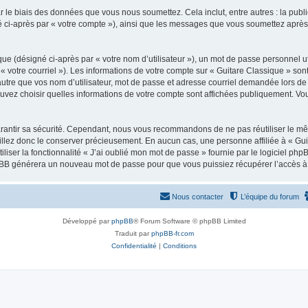
 le biais des données que vous nous soumettez. Cela inclut, entre autres : la publ
gné ci-après par « votre compte »), ainsi que les messages que vous soumettez apr
ue (désigné ci-après par « votre nom d’utilisateur »), un mot de passe personnel ut
 « votre courriel »). Les informations de votre compte sur « Guitare Classique » son
tre que vos nom d’utilisateur, mot de passe et adresse courriel demandée lors de l’
ouvez choisir quelles informations de votre compte sont affichées publiquement. Vo
rantir sa sécurité. Cependant, nous vous recommandons de ne pas réutiliser le mêm
illez donc le conserver précieusement. En aucun cas, une personne affiliée à « Guit
iliser la fonctionnalité « J’ai oublié mon mot de passe » fournie par le logiciel
l phpBB générera un nouveau mot de passe pour que vous puissiez récupérer l’accès à
Nous contacter
L’équipe du forum
Développé par
phpBB
® Forum Software © phpBB Limited
Traduit par
phpBB-fr.com
Confidentialité
|
Conditions