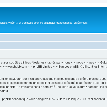
sique, vidéo…) et d'entraide pour les guitaristes francophones, entièrement
 ses sociétés affiliées (désignés ci-après par « nous », « notre », « nos », « Guit
BB », « www.phpbb.com », « phpBB Limited », « Équipes phpBB ») utilisent les informat
, en naviguant sur « Guitare Classique », le logiciel phpBB créera plusieurs cookie
iers cookies contiennent un identifiant utilisateur (désigné ci-après par « user-id 
ciel phpBB. Un troisième cookie sera créé une fois que vous aurez parcouru les suj
sateur.
l phpBB pendant que vous naviguez sur « Guitare Classique ». Ceux-ci sortent du