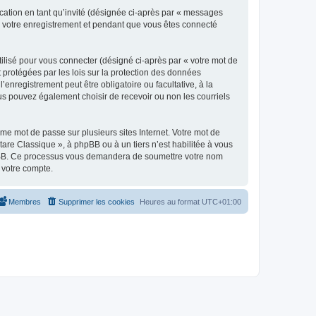
ication en tant qu’invité (désignée ci-après par « messages
ès votre enregistrement et pendant que vous êtes connecté
ilisé pour vous connecter (désigné ci-après par « votre mot de
t protégées par les lois sur la protection des données
enregistrement peut être obligatoire ou facultative, à la
us pouvez également choisir de recevoir ou non les courriels
e mot de passe sur plusieurs sites Internet. Votre mot de
are Classique », à phpBB ou à un tiers n’est habilitée à vous
 phpBB. Ce processus vous demandera de soumettre votre nom
 votre compte.
Membres
Supprimer les cookies
Heures au format
UTC+01:00