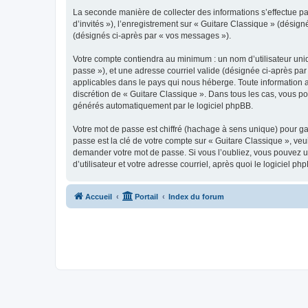
La seconde manière de collecter des informations s’effectue par
d’invités »), l’enregistrement sur « Guitare Classique » (dési
(désignés ci-après par « vos messages »).
Votre compte contiendra au minimum : un nom d’utilisateur uniq
passe »), et une adresse courriel valide (désignée ci-après par
applicables dans le pays qui nous héberge. Toute information au
discrétion de « Guitare Classique ». Dans tous les cas, vous p
générés automatiquement par le logiciel phpBB.
Votre mot de passe est chiffré (hachage à sens unique) pour ga
passe est la clé de votre compte sur « Guitare Classique », veu
demander votre mot de passe. Si vous l’oubliez, vous pouvez ut
d’utilisateur et votre adresse courriel, après quoi le logicie
Accueil
Portail
Index du forum