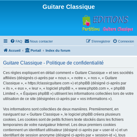
Guitare Classique
FAQ
Nous contacter
S’enregistrer
Connexion
Accueil
Portail
Index du forum
Guitare Classique - Politique de confidentialité
Ces règles expliquent en détail comment « Guitare Classique » et ses sociétés
affiliées (désignés ci-après par « nous », « notre », « nos », « Guitare
Classique », « https://classicguitare.com ») et phpBB (désigné ci-après par
« ils », « eux », « leur », « logiciel phpBB », « www.phpbb.com », « phpBB
Limited », « Équipes phpBB ») utilisent les informations collectées lors de votre
utilisation de ce site (désignées ci-après par « vos informations »).
Vos informations sont collectées de deux manières. Premièrement, en
naviguant sur « Guitare Classique », le logiciel phpBB créera plusieurs
cookies. Les cookies sont de petits fichiers texte stockés dans les fichiers
temporaires de votre navigateur Internet. Les deux premiers cookies
contiennent un identifiant utilisateur (désigné ci-après par « user-id ») et un
identifiant de session anonyme (désigné ci-après par « session-id »), tous