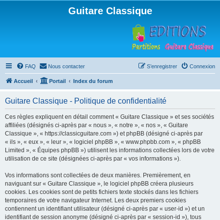
Guitare Classique
FAQ
Nous contacter
S’enregistrer
Connexion
Accueil
Portail
Index du forum
Guitare Classique - Politique de confidentialité
Ces règles expliquent en détail comment « Guitare Classique » et ses sociétés
affiliées (désignés ci-après par « nous », « notre », « nos », « Guitare
Classique », « https://classicguitare.com ») et phpBB (désigné ci-après par
« ils », « eux », « leur », « logiciel phpBB », « www.phpbb.com », « phpBB
Limited », « Équipes phpBB ») utilisent les informations collectées lors de votre
utilisation de ce site (désignées ci-après par « vos informations »).
Vos informations sont collectées de deux manières. Premièrement, en
naviguant sur « Guitare Classique », le logiciel phpBB créera plusieurs
cookies. Les cookies sont de petits fichiers texte stockés dans les fichiers
temporaires de votre navigateur Internet. Les deux premiers cookies
contiennent un identifiant utilisateur (désigné ci-après par « user-id ») et un
identifiant de session anonyme (désigné ci-après par « session-id »), tous