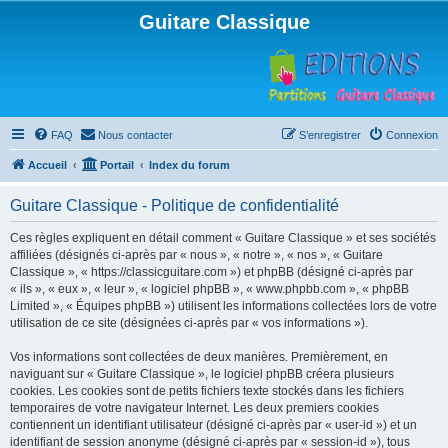
Guitare Classique
FAQ
Nous contacter
S’enregistrer
Connexion
Accueil
Portail
Index du forum
Guitare Classique - Politique de confidentialité
Ces règles expliquent en détail comment « Guitare Classique » et ses sociétés
affiliées (désignés ci-après par « nous », « notre », « nos », « Guitare
Classique », « https://classicguitare.com ») et phpBB (désigné ci-après par
« ils », « eux », « leur », « logiciel phpBB », « www.phpbb.com », « phpBB
Limited », « Équipes phpBB ») utilisent les informations collectées lors de votre
utilisation de ce site (désignées ci-après par « vos informations »).
Vos informations sont collectées de deux manières. Premièrement, en
naviguant sur « Guitare Classique », le logiciel phpBB créera plusieurs
cookies. Les cookies sont de petits fichiers texte stockés dans les fichiers
temporaires de votre navigateur Internet. Les deux premiers cookies
contiennent un identifiant utilisateur (désigné ci-après par « user-id ») et un
identifiant de session anonyme (désigné ci-après par « session-id »), tous