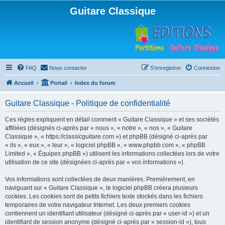
Guitare Classique
FAQ
Nous contacter
S’enregistrer
Connexion
Accueil
Portail
Index du forum
Guitare Classique - Politique de confidentialité
Ces règles expliquent en détail comment « Guitare Classique » et ses sociétés
affiliées (désignés ci-après par « nous », « notre », « nos », « Guitare
Classique », « https://classicguitare.com ») et phpBB (désigné ci-après par
« ils », « eux », « leur », « logiciel phpBB », « www.phpbb.com », « phpBB
Limited », « Équipes phpBB ») utilisent les informations collectées lors de votre
utilisation de ce site (désignées ci-après par « vos informations »).
Vos informations sont collectées de deux manières. Premièrement, en
naviguant sur « Guitare Classique », le logiciel phpBB créera plusieurs
cookies. Les cookies sont de petits fichiers texte stockés dans les fichiers
temporaires de votre navigateur Internet. Les deux premiers cookies
contiennent un identifiant utilisateur (désigné ci-après par « user-id ») et un
identifiant de session anonyme (désigné ci-après par « session-id »), tous