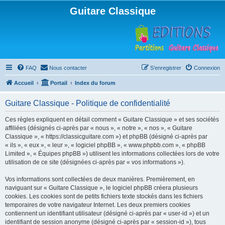
Guitare Classique
FAQ
Nous contacter
S’enregistrer
Connexion
Accueil
Portail
Index du forum
Guitare Classique - Politique de confidentialité
Ces règles expliquent en détail comment « Guitare Classique » et ses sociétés
affiliées (désignés ci-après par « nous », « notre », « nos », « Guitare
Classique », « https://classicguitare.com ») et phpBB (désigné ci-après par
« ils », « eux », « leur », « logiciel phpBB », « www.phpbb.com », « phpBB
Limited », « Équipes phpBB ») utilisent les informations collectées lors de votre
utilisation de ce site (désignées ci-après par « vos informations »).
Vos informations sont collectées de deux manières. Premièrement, en
naviguant sur « Guitare Classique », le logiciel phpBB créera plusieurs
cookies. Les cookies sont de petits fichiers texte stockés dans les fichiers
temporaires de votre navigateur Internet. Les deux premiers cookies
contiennent un identifiant utilisateur (désigné ci-après par « user-id ») et un
identifiant de session anonyme (désigné ci-après par « session-id »), tous