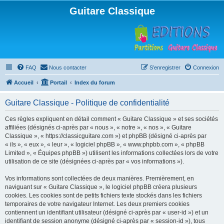
Guitare Classique
FAQ
Nous contacter
S’enregistrer
Connexion
Accueil
Portail
Index du forum
Guitare Classique - Politique de confidentialité
Ces règles expliquent en détail comment « Guitare Classique » et ses sociétés
affiliées (désignés ci-après par « nous », « notre », « nos », « Guitare
Classique », « https://classicguitare.com ») et phpBB (désigné ci-après par
« ils », « eux », « leur », « logiciel phpBB », « www.phpbb.com », « phpBB
Limited », « Équipes phpBB ») utilisent les informations collectées lors de votre
utilisation de ce site (désignées ci-après par « vos informations »).
Vos informations sont collectées de deux manières. Premièrement, en
naviguant sur « Guitare Classique », le logiciel phpBB créera plusieurs
cookies. Les cookies sont de petits fichiers texte stockés dans les fichiers
temporaires de votre navigateur Internet. Les deux premiers cookies
contiennent un identifiant utilisateur (désigné ci-après par « user-id ») et un
identifiant de session anonyme (désigné ci-après par « session-id »), tous