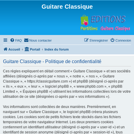
Guitare Classique
FAQ
Nous contacter
S’enregistrer
Connexion
Accueil
Portail
Index du forum
Guitare Classique - Politique de confidentialité
Ces règles expliquent en détail comment « Guitare Classique » et ses sociétés
affiliées (désignés ci-après par « nous », « notre », « nos », « Guitare
Classique », « https://classicguitare.com ») et phpBB (désigné ci-après par
« ils », « eux », « leur », « logiciel phpBB », « www.phpbb.com », « phpBB
Limited », « Équipes phpBB ») utilisent les informations collectées lors de votre
utilisation de ce site (désignées ci-après par « vos informations »).
Vos informations sont collectées de deux manières. Premièrement, en
naviguant sur « Guitare Classique », le logiciel phpBB créera plusieurs
cookies. Les cookies sont de petits fichiers texte stockés dans les fichiers
temporaires de votre navigateur Internet. Les deux premiers cookies
contiennent un identifiant utilisateur (désigné ci-après par « user-id ») et un
identifiant de session anonyme (désigné ci-après par « session-id »), tous