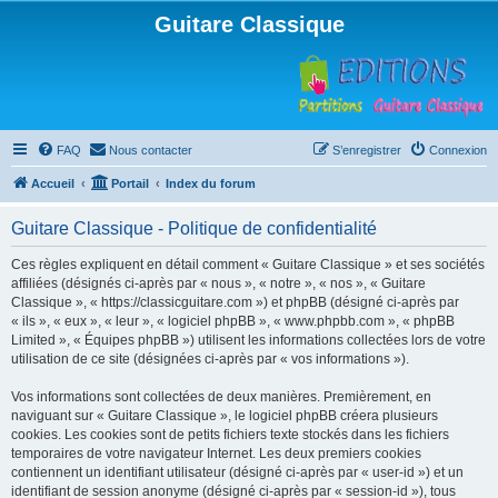
Guitare Classique
FAQ
Nous contacter
S’enregistrer
Connexion
Accueil
Portail
Index du forum
Guitare Classique - Politique de confidentialité
Ces règles expliquent en détail comment « Guitare Classique » et ses sociétés
affiliées (désignés ci-après par « nous », « notre », « nos », « Guitare
Classique », « https://classicguitare.com ») et phpBB (désigné ci-après par
« ils », « eux », « leur », « logiciel phpBB », « www.phpbb.com », « phpBB
Limited », « Équipes phpBB ») utilisent les informations collectées lors de votre
utilisation de ce site (désignées ci-après par « vos informations »).
Vos informations sont collectées de deux manières. Premièrement, en
naviguant sur « Guitare Classique », le logiciel phpBB créera plusieurs
cookies. Les cookies sont de petits fichiers texte stockés dans les fichiers
temporaires de votre navigateur Internet. Les deux premiers cookies
contiennent un identifiant utilisateur (désigné ci-après par « user-id ») et un
identifiant de session anonyme (désigné ci-après par « session-id »), tous