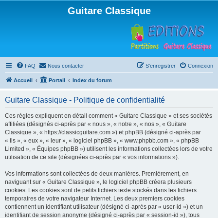
Guitare Classique
FAQ
Nous contacter
S’enregistrer
Connexion
Accueil
Portail
Index du forum
Guitare Classique - Politique de confidentialité
Ces règles expliquent en détail comment « Guitare Classique » et ses sociétés
affiliées (désignés ci-après par « nous », « notre », « nos », « Guitare
Classique », « https://classicguitare.com ») et phpBB (désigné ci-après par
« ils », « eux », « leur », « logiciel phpBB », « www.phpbb.com », « phpBB
Limited », « Équipes phpBB ») utilisent les informations collectées lors de votre
utilisation de ce site (désignées ci-après par « vos informations »).
Vos informations sont collectées de deux manières. Premièrement, en
naviguant sur « Guitare Classique », le logiciel phpBB créera plusieurs
cookies. Les cookies sont de petits fichiers texte stockés dans les fichiers
temporaires de votre navigateur Internet. Les deux premiers cookies
contiennent un identifiant utilisateur (désigné ci-après par « user-id ») et un
identifiant de session anonyme (désigné ci-après par « session-id »), tous