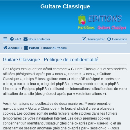
Guitare Classique
FAQ
Nous contacter
S’enregistrer
Connexion
Accueil
Portail
Index du forum
Guitare Classique - Politique de confidentialité
Ces règles expliquent en détail comment « Guitare Classique » et ses sociétés
affiliées (désignés ci-après par « nous », « notre », « nos », « Guitare
Classique », « https://classicguitare.com ») et phpBB (désigné ci-après par
« ils », « eux », « leur », « logiciel phpBB », « www.phpbb.com », « phpBB
Limited », « Équipes phpBB ») utilisent les informations collectées lors de votre
utilisation de ce site (désignées ci-après par « vos informations »).
Vos informations sont collectées de deux manières. Premièrement, en
naviguant sur « Guitare Classique », le logiciel phpBB créera plusieurs
cookies. Les cookies sont de petits fichiers texte stockés dans les fichiers
temporaires de votre navigateur Internet. Les deux premiers cookies
contiennent un identifiant utilisateur (désigné ci-après par « user-id ») et un
identifiant de session anonyme (désigné ci-après par « session-id »), tous