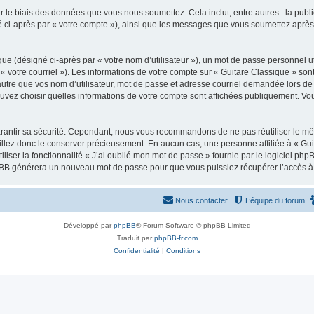
 le biais des données que vous nous soumettez. Cela inclut, entre autres : la publ
gné ci-après par « votre compte »), ainsi que les messages que vous soumettez apr
ue (désigné ci-après par « votre nom d’utilisateur »), un mot de passe personnel ut
 « votre courriel »). Les informations de votre compte sur « Guitare Classique » son
tre que vos nom d’utilisateur, mot de passe et adresse courriel demandée lors de l’
ouvez choisir quelles informations de votre compte sont affichées publiquement. Vo
rantir sa sécurité. Cependant, nous vous recommandons de ne pas réutiliser le mêm
illez donc le conserver précieusement. En aucun cas, une personne affiliée à « Guit
iliser la fonctionnalité « J’ai oublié mon mot de passe » fournie par le logiciel
l phpBB générera un nouveau mot de passe pour que vous puissiez récupérer l’accès à
Nous contacter
L’équipe du forum
Développé par
phpBB
® Forum Software © phpBB Limited
Traduit par
phpBB-fr.com
Confidentialité
|
Conditions