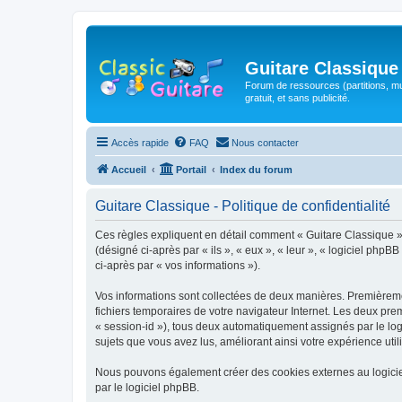
Guitare Classique
Forum de ressources (partitions, mu
gratuit, et sans publicité.
Accès rapide
FAQ
Nous contacter
Accueil
Portail
Index du forum
Guitare Classique - Politique de confidentialité
Ces règles expliquent en détail comment « Guitare Classique » et
(désigné ci-après par « ils », « eux », « leur », « logiciel php
ci-après par « vos informations »).
Vos informations sont collectées de deux manières. Premièrement
fichiers temporaires de votre navigateur Internet. Les deux prem
« session-id »), tous deux automatiquement assignés par le logi
sujets que vous avez lus, améliorant ainsi votre expérience utili
Nous pouvons également créer des cookies externes au logicie
par le logiciel phpBB.