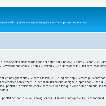
sique, vidéo…) et d'entraide pour les guitaristes francophones, entièrement
 ses sociétés affiliées (désignés ci-après par « nous », « notre », « nos », « Guit
BB », « www.phpbb.com », « phpBB Limited », « Équipes phpBB ») utilisent les informat
, en naviguant sur « Guitare Classique », le logiciel phpBB créera plusieurs cookie
iers cookies contiennent un identifiant utilisateur (désigné ci-après par « user-id 
ciel phpBB. Un troisième cookie sera créé une fois que vous aurez parcouru les suj
sateur.
l phpBB pendant que vous naviguez sur « Guitare Classique ». Ceux-ci sortent du