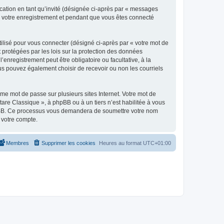
ication en tant qu’invité (désignée ci-après par « messages
ès votre enregistrement et pendant que vous êtes connecté
ilisé pour vous connecter (désigné ci-après par « votre mot de
t protégées par les lois sur la protection des données
enregistrement peut être obligatoire ou facultative, à la
us pouvez également choisir de recevoir ou non les courriels
e mot de passe sur plusieurs sites Internet. Votre mot de
are Classique », à phpBB ou à un tiers n’est habilitée à vous
 phpBB. Ce processus vous demandera de soumettre votre nom
 votre compte.
Membres
Supprimer les cookies
Heures au format
UTC+01:00