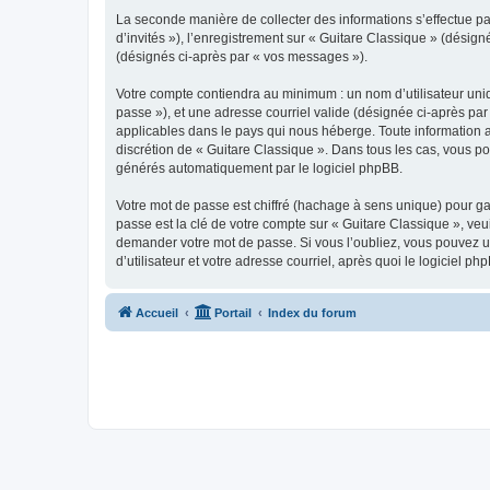
La seconde manière de collecter des informations s’effectue par
d’invités »), l’enregistrement sur « Guitare Classique » (dési
(désignés ci-après par « vos messages »).
Votre compte contiendra au minimum : un nom d’utilisateur uniq
passe »), et une adresse courriel valide (désignée ci-après par
applicables dans le pays qui nous héberge. Toute information au
discrétion de « Guitare Classique ». Dans tous les cas, vous p
générés automatiquement par le logiciel phpBB.
Votre mot de passe est chiffré (hachage à sens unique) pour ga
passe est la clé de votre compte sur « Guitare Classique », veu
demander votre mot de passe. Si vous l’oubliez, vous pouvez ut
d’utilisateur et votre adresse courriel, après quoi le logicie
Accueil
Portail
Index du forum