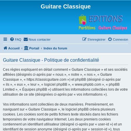
Guitare Classique
FAQ
Nous contacter
S’enregistrer
Connexion
Accueil
Portail
Index du forum
Guitare Classique - Politique de confidentialité
Ces règles expliquent en détail comment « Guitare Classique » et ses sociétés
affiliées (désignés ci-après par « nous », « notre », « nos », « Guitare
Classique », « https://classicguitare.com ») et phpBB (désigné ci-après par
« ils », « eux », « leur », « logiciel phpBB », « www.phpbb.com », « phpBB
Limited », « Équipes phpBB ») utilisent les informations collectées lors de votre
utilisation de ce site (désignées ci-après par « vos informations »).
Vos informations sont collectées de deux manières. Premièrement, en
naviguant sur « Guitare Classique », le logiciel phpBB créera plusieurs
cookies. Les cookies sont de petits fichiers texte stockés dans les fichiers
temporaires de votre navigateur Internet. Les deux premiers cookies
contiennent un identifiant utilisateur (désigné ci-après par « user-id ») et un
identifiant de session anonyme (désigné ci-après par « session-id »), tous