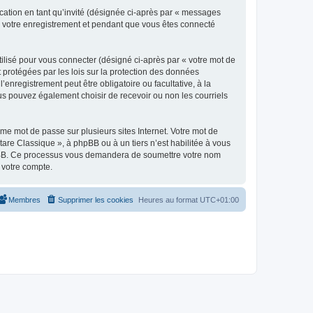
ication en tant qu’invité (désignée ci-après par « messages
ès votre enregistrement et pendant que vous êtes connecté
ilisé pour vous connecter (désigné ci-après par « votre mot de
t protégées par les lois sur la protection des données
enregistrement peut être obligatoire ou facultative, à la
us pouvez également choisir de recevoir ou non les courriels
e mot de passe sur plusieurs sites Internet. Votre mot de
are Classique », à phpBB ou à un tiers n’est habilitée à vous
 phpBB. Ce processus vous demandera de soumettre votre nom
 votre compte.
Membres
Supprimer les cookies
Heures au format
UTC+01:00