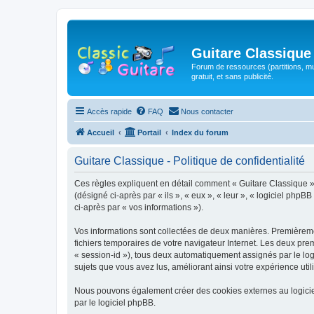
Guitare Classique
Forum de ressources (partitions, mu
gratuit, et sans publicité.
Accès rapide
FAQ
Nous contacter
Accueil
Portail
Index du forum
Guitare Classique - Politique de confidentialité
Ces règles expliquent en détail comment « Guitare Classique » et
(désigné ci-après par « ils », « eux », « leur », « logiciel php
ci-après par « vos informations »).
Vos informations sont collectées de deux manières. Premièrement
fichiers temporaires de votre navigateur Internet. Les deux prem
« session-id »), tous deux automatiquement assignés par le logi
sujets que vous avez lus, améliorant ainsi votre expérience utili
Nous pouvons également créer des cookies externes au logicie
par le logiciel phpBB.