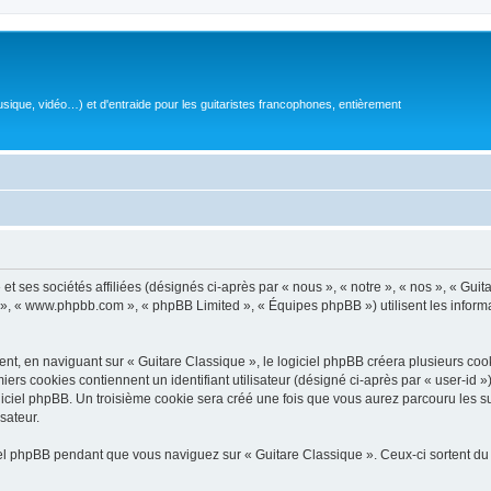
sique, vidéo…) et d'entraide pour les guitaristes francophones, entièrement
 ses sociétés affiliées (désignés ci-après par « nous », « notre », « nos », « Guit
BB », « www.phpbb.com », « phpBB Limited », « Équipes phpBB ») utilisent les informat
, en naviguant sur « Guitare Classique », le logiciel phpBB créera plusieurs cookie
iers cookies contiennent un identifiant utilisateur (désigné ci-après par « user-id 
ciel phpBB. Un troisième cookie sera créé une fois que vous aurez parcouru les suj
sateur.
l phpBB pendant que vous naviguez sur « Guitare Classique ». Ceux-ci sortent du