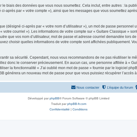
 le biais des données que vous nous soumettez. Cela inclut, entre autres : la publ
gné ci-après par « votre compte »), ainsi que les messages que vous soumettez apr
ue (désigné ci-après par « votre nom d’utilisateur »), un mot de passe personnel ut
 « votre courriel »). Les informations de votre compte sur « Guitare Classique » son
tre que vos nom d’utilisateur, mot de passe et adresse courriel demandée lors de l’
ouvez choisir quelles informations de votre compte sont affichées publiquement. Vo
rantir sa sécurité. Cependant, nous vous recommandons de ne pas réutiliser le mêm
illez donc le conserver précieusement. En aucun cas, une personne affiliée à « Guit
iliser la fonctionnalité « J’ai oublié mon mot de passe » fournie par le logiciel
l phpBB générera un nouveau mot de passe pour que vous puissiez récupérer l’accès à
Nous contacter
L’équipe du forum
Développé par
phpBB
® Forum Software © phpBB Limited
Traduit par
phpBB-fr.com
Confidentialité
|
Conditions