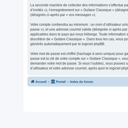
La seconde manière de collecter des informations s’effectue par
d’invités »), l’enregistrement sur « Guitare Classique » (dési
(désignés ci-après par « vos messages »).
Votre compte contiendra au minimum : un nom d’utilisateur uniq
passe »), et une adresse courriel valide (désignée ci-après par
applicables dans le pays qui nous héberge. Toute information au
discrétion de « Guitare Classique ». Dans tous les cas, vous p
générés automatiquement par le logiciel phpBB.
Votre mot de passe est chiffré (hachage à sens unique) pour ga
passe est la clé de votre compte sur « Guitare Classique », veu
demander votre mot de passe. Si vous l’oubliez, vous pouvez ut
d’utilisateur et votre adresse courriel, après quoi le logicie
Accueil
Portail
Index du forum