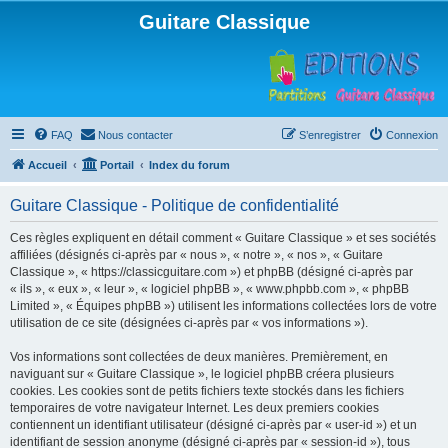
Guitare Classique
FAQ
Nous contacter
S’enregistrer
Connexion
Accueil
Portail
Index du forum
Guitare Classique - Politique de confidentialité
Ces règles expliquent en détail comment « Guitare Classique » et ses sociétés
affiliées (désignés ci-après par « nous », « notre », « nos », « Guitare
Classique », « https://classicguitare.com ») et phpBB (désigné ci-après par
« ils », « eux », « leur », « logiciel phpBB », « www.phpbb.com », « phpBB
Limited », « Équipes phpBB ») utilisent les informations collectées lors de votre
utilisation de ce site (désignées ci-après par « vos informations »).
Vos informations sont collectées de deux manières. Premièrement, en
naviguant sur « Guitare Classique », le logiciel phpBB créera plusieurs
cookies. Les cookies sont de petits fichiers texte stockés dans les fichiers
temporaires de votre navigateur Internet. Les deux premiers cookies
contiennent un identifiant utilisateur (désigné ci-après par « user-id ») et un
identifiant de session anonyme (désigné ci-après par « session-id »), tous