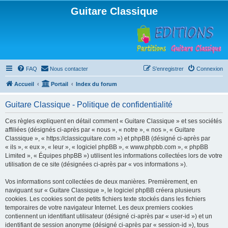
Guitare Classique
FAQ
Nous contacter
S’enregistrer
Connexion
Accueil
Portail
Index du forum
Guitare Classique - Politique de confidentialité
Ces règles expliquent en détail comment « Guitare Classique » et ses sociétés
affiliées (désignés ci-après par « nous », « notre », « nos », « Guitare
Classique », « https://classicguitare.com ») et phpBB (désigné ci-après par
« ils », « eux », « leur », « logiciel phpBB », « www.phpbb.com », « phpBB
Limited », « Équipes phpBB ») utilisent les informations collectées lors de votre
utilisation de ce site (désignées ci-après par « vos informations »).
Vos informations sont collectées de deux manières. Premièrement, en
naviguant sur « Guitare Classique », le logiciel phpBB créera plusieurs
cookies. Les cookies sont de petits fichiers texte stockés dans les fichiers
temporaires de votre navigateur Internet. Les deux premiers cookies
contiennent un identifiant utilisateur (désigné ci-après par « user-id ») et un
identifiant de session anonyme (désigné ci-après par « session-id »), tous