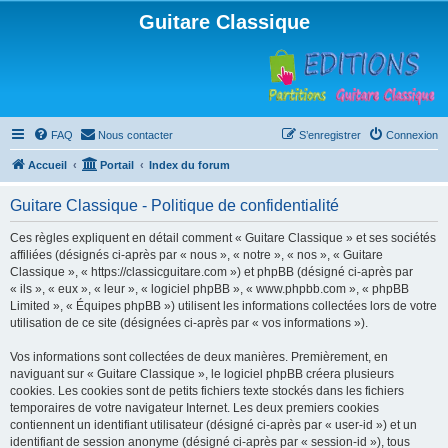
Guitare Classique
FAQ
Nous contacter
S’enregistrer
Connexion
Accueil
Portail
Index du forum
Guitare Classique - Politique de confidentialité
Ces règles expliquent en détail comment « Guitare Classique » et ses sociétés
affiliées (désignés ci-après par « nous », « notre », « nos », « Guitare
Classique », « https://classicguitare.com ») et phpBB (désigné ci-après par
« ils », « eux », « leur », « logiciel phpBB », « www.phpbb.com », « phpBB
Limited », « Équipes phpBB ») utilisent les informations collectées lors de votre
utilisation de ce site (désignées ci-après par « vos informations »).
Vos informations sont collectées de deux manières. Premièrement, en
naviguant sur « Guitare Classique », le logiciel phpBB créera plusieurs
cookies. Les cookies sont de petits fichiers texte stockés dans les fichiers
temporaires de votre navigateur Internet. Les deux premiers cookies
contiennent un identifiant utilisateur (désigné ci-après par « user-id ») et un
identifiant de session anonyme (désigné ci-après par « session-id »), tous