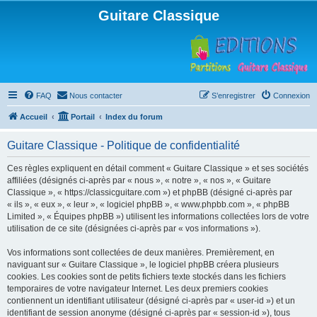
Guitare Classique
FAQ
Nous contacter
S’enregistrer
Connexion
Accueil
Portail
Index du forum
Guitare Classique - Politique de confidentialité
Ces règles expliquent en détail comment « Guitare Classique » et ses sociétés
affiliées (désignés ci-après par « nous », « notre », « nos », « Guitare
Classique », « https://classicguitare.com ») et phpBB (désigné ci-après par
« ils », « eux », « leur », « logiciel phpBB », « www.phpbb.com », « phpBB
Limited », « Équipes phpBB ») utilisent les informations collectées lors de votre
utilisation de ce site (désignées ci-après par « vos informations »).
Vos informations sont collectées de deux manières. Premièrement, en
naviguant sur « Guitare Classique », le logiciel phpBB créera plusieurs
cookies. Les cookies sont de petits fichiers texte stockés dans les fichiers
temporaires de votre navigateur Internet. Les deux premiers cookies
contiennent un identifiant utilisateur (désigné ci-après par « user-id ») et un
identifiant de session anonyme (désigné ci-après par « session-id »), tous