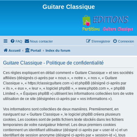
Guitare Classique
FAQ
Nous contacter
S’enregistrer
Connexion
Accueil
Portail
Index du forum
Guitare Classique - Politique de confidentialité
Ces règles expliquent en détail comment « Guitare Classique » et ses sociétés
affiliées (désignés ci-après par « nous », « notre », « nos », « Guitare
Classique », « https://classicguitare.com ») et phpBB (désigné ci-après par
« ils », « eux », « leur », « logiciel phpBB », « www.phpbb.com », « phpBB
Limited », « Équipes phpBB ») utilisent les informations collectées lors de votre
utilisation de ce site (désignées ci-après par « vos informations »).
Vos informations sont collectées de deux manières. Premièrement, en
naviguant sur « Guitare Classique », le logiciel phpBB créera plusieurs
cookies. Les cookies sont de petits fichiers texte stockés dans les fichiers
temporaires de votre navigateur Internet. Les deux premiers cookies
contiennent un identifiant utilisateur (désigné ci-après par « user-id ») et un
identifiant de session anonyme (désigné ci-après par « session-id »), tous