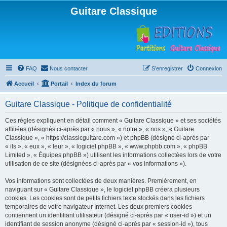
Guitare Classique
FAQ
Nous contacter
S’enregistrer
Connexion
Accueil
Portail
Index du forum
Guitare Classique - Politique de confidentialité
Ces règles expliquent en détail comment « Guitare Classique » et ses sociétés
affiliées (désignés ci-après par « nous », « notre », « nos », « Guitare
Classique », « https://classicguitare.com ») et phpBB (désigné ci-après par
« ils », « eux », « leur », « logiciel phpBB », « www.phpbb.com », « phpBB
Limited », « Équipes phpBB ») utilisent les informations collectées lors de votre
utilisation de ce site (désignées ci-après par « vos informations »).
Vos informations sont collectées de deux manières. Premièrement, en
naviguant sur « Guitare Classique », le logiciel phpBB créera plusieurs
cookies. Les cookies sont de petits fichiers texte stockés dans les fichiers
temporaires de votre navigateur Internet. Les deux premiers cookies
contiennent un identifiant utilisateur (désigné ci-après par « user-id ») et un
identifiant de session anonyme (désigné ci-après par « session-id »), tous