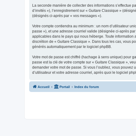
La seconde manière de collecter des informations s’effectue par
d’invités »), l’enregistrement sur « Guitare Classique » (dési
(désignés ci-après par « vos messages »).
Votre compte contiendra au minimum : un nom d’utilisateur uniq
passe »), et une adresse courriel valide (désignée ci-après par
applicables dans le pays qui nous héberge. Toute information au
discrétion de « Guitare Classique ». Dans tous les cas, vous p
générés automatiquement par le logiciel phpBB.
Votre mot de passe est chiffré (hachage à sens unique) pour ga
passe est la clé de votre compte sur « Guitare Classique », veu
demander votre mot de passe. Si vous l’oubliez, vous pouvez ut
d’utilisateur et votre adresse courriel, après quoi le logicie
Accueil
Portail
Index du forum