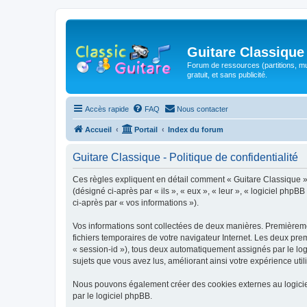
Guitare Classique
Forum de ressources (partitions, mu
gratuit, et sans publicité.
Accès rapide
FAQ
Nous contacter
Accueil
Portail
Index du forum
Guitare Classique - Politique de confidentialité
Ces règles expliquent en détail comment « Guitare Classique » et
(désigné ci-après par « ils », « eux », « leur », « logiciel php
ci-après par « vos informations »).
Vos informations sont collectées de deux manières. Premièrement
fichiers temporaires de votre navigateur Internet. Les deux prem
« session-id »), tous deux automatiquement assignés par le logi
sujets que vous avez lus, améliorant ainsi votre expérience utili
Nous pouvons également créer des cookies externes au logicie
par le logiciel phpBB.