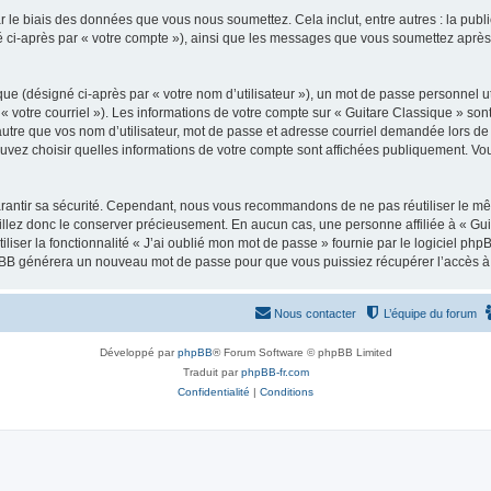
 le biais des données que vous nous soumettez. Cela inclut, entre autres : la publ
gné ci-après par « votre compte »), ainsi que les messages que vous soumettez apr
ue (désigné ci-après par « votre nom d’utilisateur »), un mot de passe personnel ut
 « votre courriel »). Les informations de votre compte sur « Guitare Classique » son
tre que vos nom d’utilisateur, mot de passe et adresse courriel demandée lors de l’
ouvez choisir quelles informations de votre compte sont affichées publiquement. Vo
rantir sa sécurité. Cependant, nous vous recommandons de ne pas réutiliser le mêm
illez donc le conserver précieusement. En aucun cas, une personne affiliée à « Guit
iliser la fonctionnalité « J’ai oublié mon mot de passe » fournie par le logiciel
l phpBB générera un nouveau mot de passe pour que vous puissiez récupérer l’accès à
Nous contacter
L’équipe du forum
Développé par
phpBB
® Forum Software © phpBB Limited
Traduit par
phpBB-fr.com
Confidentialité
|
Conditions