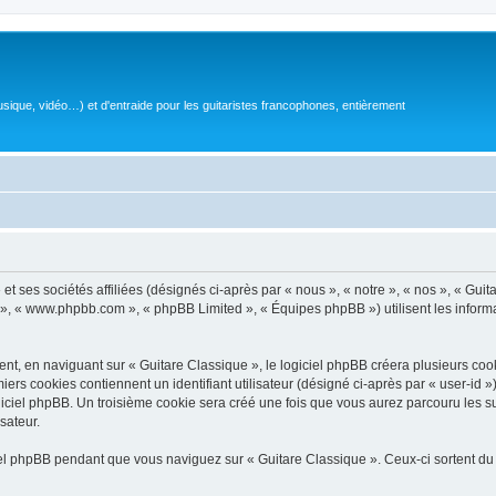
sique, vidéo…) et d'entraide pour les guitaristes francophones, entièrement
 ses sociétés affiliées (désignés ci-après par « nous », « notre », « nos », « Guit
BB », « www.phpbb.com », « phpBB Limited », « Équipes phpBB ») utilisent les informat
, en naviguant sur « Guitare Classique », le logiciel phpBB créera plusieurs cookie
iers cookies contiennent un identifiant utilisateur (désigné ci-après par « user-id 
ciel phpBB. Un troisième cookie sera créé une fois que vous aurez parcouru les suj
sateur.
l phpBB pendant que vous naviguez sur « Guitare Classique ». Ceux-ci sortent du