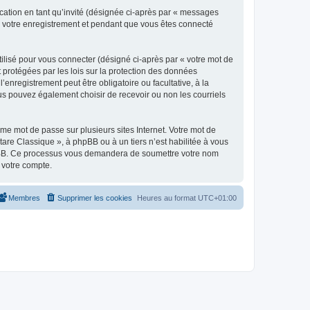
ication en tant qu’invité (désignée ci-après par « messages
ès votre enregistrement et pendant que vous êtes connecté
ilisé pour vous connecter (désigné ci-après par « votre mot de
t protégées par les lois sur la protection des données
enregistrement peut être obligatoire ou facultative, à la
us pouvez également choisir de recevoir ou non les courriels
e mot de passe sur plusieurs sites Internet. Votre mot de
are Classique », à phpBB ou à un tiers n’est habilitée à vous
 phpBB. Ce processus vous demandera de soumettre votre nom
 votre compte.
Membres
Supprimer les cookies
Heures au format
UTC+01:00