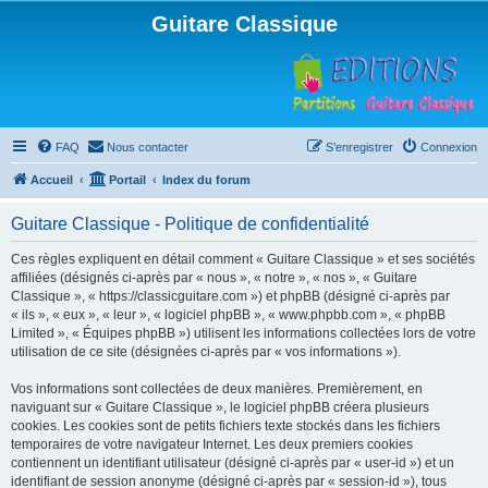
Guitare Classique
FAQ
Nous contacter
S’enregistrer
Connexion
Accueil
Portail
Index du forum
Guitare Classique - Politique de confidentialité
Ces règles expliquent en détail comment « Guitare Classique » et ses sociétés
affiliées (désignés ci-après par « nous », « notre », « nos », « Guitare
Classique », « https://classicguitare.com ») et phpBB (désigné ci-après par
« ils », « eux », « leur », « logiciel phpBB », « www.phpbb.com », « phpBB
Limited », « Équipes phpBB ») utilisent les informations collectées lors de votre
utilisation de ce site (désignées ci-après par « vos informations »).
Vos informations sont collectées de deux manières. Premièrement, en
naviguant sur « Guitare Classique », le logiciel phpBB créera plusieurs
cookies. Les cookies sont de petits fichiers texte stockés dans les fichiers
temporaires de votre navigateur Internet. Les deux premiers cookies
contiennent un identifiant utilisateur (désigné ci-après par « user-id ») et un
identifiant de session anonyme (désigné ci-après par « session-id »), tous