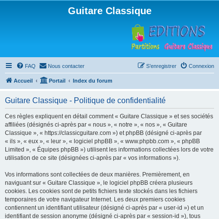
Guitare Classique
FAQ
Nous contacter
S’enregistrer
Connexion
Accueil
Portail
Index du forum
Guitare Classique - Politique de confidentialité
Ces règles expliquent en détail comment « Guitare Classique » et ses sociétés
affiliées (désignés ci-après par « nous », « notre », « nos », « Guitare
Classique », « https://classicguitare.com ») et phpBB (désigné ci-après par
« ils », « eux », « leur », « logiciel phpBB », « www.phpbb.com », « phpBB
Limited », « Équipes phpBB ») utilisent les informations collectées lors de votre
utilisation de ce site (désignées ci-après par « vos informations »).
Vos informations sont collectées de deux manières. Premièrement, en
naviguant sur « Guitare Classique », le logiciel phpBB créera plusieurs
cookies. Les cookies sont de petits fichiers texte stockés dans les fichiers
temporaires de votre navigateur Internet. Les deux premiers cookies
contiennent un identifiant utilisateur (désigné ci-après par « user-id ») et un
identifiant de session anonyme (désigné ci-après par « session-id »), tous